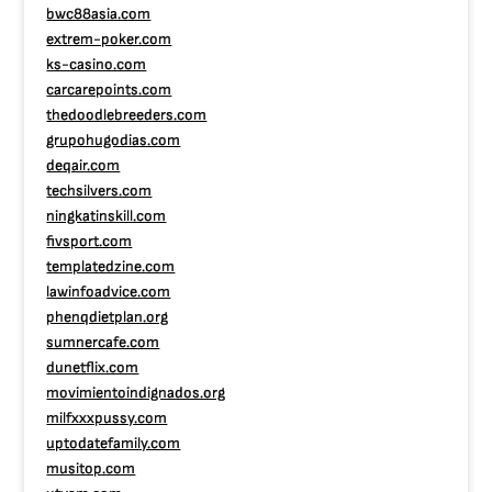
bwc88asia.com
extrem-poker.com
ks-casino.com
carcarepoints.com
thedoodlebreeders.com
grupohugodias.com
deqair.com
techsilvers.com
ningkatinskill.com
fivsport.com
templatedzine.com
lawinfoadvice.com
phenqdietplan.org
sumnercafe.com
dunetflix.com
movimientoindignados.org
milfxxxpussy.com
uptodatefamily.com
musitop.com