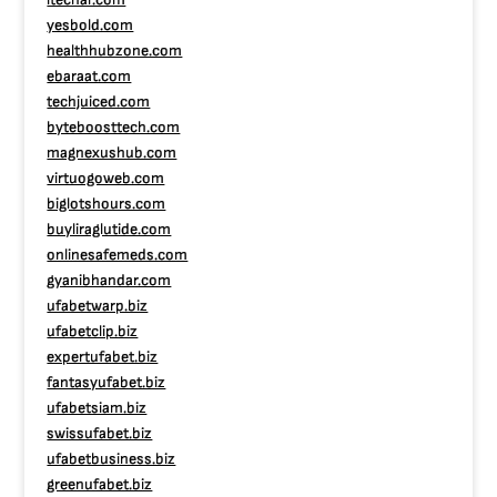
yesbold.com
healthhubzone.com
ebaraat.com
techjuiced.com
byteboosttech.com
magnexushub.com
virtuogoweb.com
biglotshours.com
buyliraglutide.com
onlinesafemeds.com
gyanibhandar.com
ufabetwarp.biz
ufabetclip.biz
expertufabet.biz
fantasyufabet.biz
ufabetsiam.biz
swissufabet.biz
ufabetbusiness.biz
greenufabet.biz