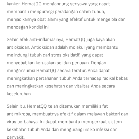
kanker. HematQQ mengandung senyawa yang dapat
membantu mengurangi peradangan dalam tubuh,
menjadikannya obat alami yang efektif untuk mengelola dan
mencegah kondisi ini.
Selain efek anti-inflamasinya, HematQQ juga kaya akan
antioksidan. Antioksidan adalah molekul yang membantu
melindungi tubuh dari stres oksidatif, yang dapat
menyebabkan kerusakan sel dan penuaan. Dengan
mengonsumsi HematQQ secara teratur, Anda dapat
meningkatkan pertahanan tubuh Anda terhadap radikal bebas
dan meningkatkan kesehatan dan vitalitas Anda secara
keseluruhan.
Selain itu, HematQQ telah ditemukan memiliki sifat
antimikroba, membuatnya efektif dalam melawan bakteri dan
virus berbahaya. Ini dapat membantu memperkuat sistem
kekebalan tubuh Anda dan mengurangi risiko infeksi dan
penyakit.