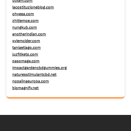
utyam.com
lacostituzioneblog.com
ohyeea.com
zhitiemoe.com
nungkub.com
anotherindian.com
xylemcider.com
taniaetiago.com
juzfitketo.com
pasomaga.com
impactgardencbdgummies.org
naturesstimulantcbd.net
nopalinaeuropa.com
biomagnify.net