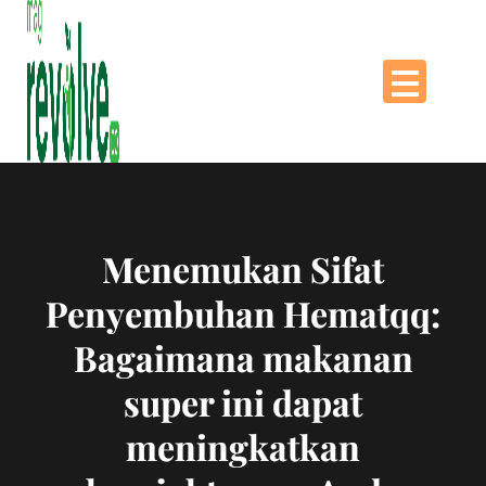
Skip
to
content
Menemukan Sifat
Penyembuhan Hematqq:
Bagaimana makanan
super ini dapat
meningkatkan