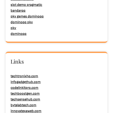
slot demo pragmatic
bandarqq
pkv games dominoqq
dominoqq pkv
pkv
dominoqq
Links
techtronixhq.com
infogadgethub.com
codelinkitpro.com
techboostgen.com
techsensehub.com
bytelabtech.com
innovatexaweb.com