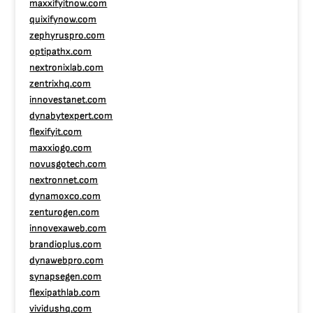
maxxifyitnow.com
quixifynow.com
zephyruspro.com
optipathx.com
nextronixlab.com
zentrixhq.com
innovestanet.com
dynabytexpert.com
flexifyit.com
maxxiogo.com
novusgotech.com
nextronnet.com
dynamoxco.com
zenturogen.com
innovexaweb.com
brandioplus.com
dynawebpro.com
synapsegen.com
flexipathlab.com
vividushq.com