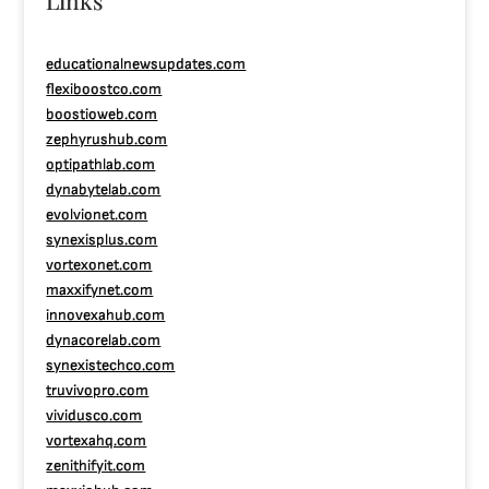
Links
educationalnewsupdates.com
flexiboostco.com
boostioweb.com
zephyrushub.com
optipathlab.com
dynabytelab.com
evolvionet.com
synexisplus.com
vortexonet.com
maxxifynet.com
innovexahub.com
dynacorelab.com
synexistechco.com
truvivopro.com
vividusco.com
vortexahq.com
zenithifyit.com