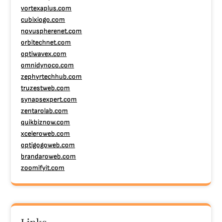
vortexaplus.com
cubixiogo.com
novuspherenet.com
orbitechnet.com
optiwavex.com
omnidynoco.com
zephyrtechhub.com
truzestweb.com
synapsexpert.com
zentarolab.com
quikbiznow.com
xceleroweb.com
optigogoweb.com
brandaroweb.com
zoomifyit.com