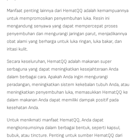
Manfaat penting lainnya dari HematQQ adalah kemampuannya
untuk mempromosikan penyembuhan luka. Resin ini
mengandung senyawa yang dapat mempercepat proses
penyembuhan dan mengurangi jaringan parut, menjadikannya
obat alami yang berharga untuk luka ringan, luka bakar, dan
iritasi kulit.
Secara keseluruhan, HematQQ adalah makanan super
serbaguna yang dapat meningkatkan kesejahteraan Anda
dalam berbagai cara. Apakah Anda ingin mengurangi
peradangan, meningkatkan sistem kekebalan tubuh Anda, atau
meningkatkan penyembuhan luka, memasukkan HematQQ ke
dalam makanan Anda dapat memiliki dampak positif pada
kesehatan Anda.
Untuk menikmati manfaat HematQQ, Anda dapat
mengkonsumsinya dalam berbagai bentuk, seperti kapsul,
bubuk, atau tincture. Penting untuk sumber HematQQ dari