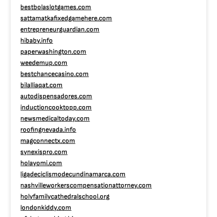
bestbolaslotgames.com
sattamatkafixedgamehere.com
entrepreneurguardian.com
hibaby.info
paperwashington.com
weedemup.com
bestchancecasino.com
bilalliaqat.com
autodispensadores.com
inductioncooktopp.com
newsmedicaltoday.com
roofingnevada.info
magconnectx.com
synexispro.com
holayomi.com
ligadeciclismodecundinamarca.com
nashvilleworkerscompensationattorney.com
holyfamilycathedralschool.org
londonkiddy.com