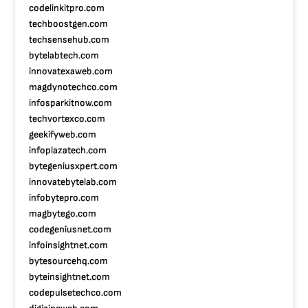
codelinkitpro.com
techboostgen.com
techsensehub.com
bytelabtech.com
innovatexaweb.com
magdynotechco.com
infosparkitnow.com
techvortexco.com
geekifyweb.com
infoplazatech.com
bytegeniusxpert.com
innovatebytelab.com
infobytepro.com
magbytego.com
codegeniusnet.com
infoinsightnet.com
bytesourcehq.com
byteinsightnet.com
codepulsetechco.com