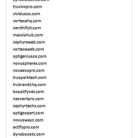
truvivopro.com
vividusco.com
vortexahq.com
zenithifyit.com
maxxiohub.com
zephyraweb.com
vortexaweb.com
optigeniusco.com
novuspherex.com
novaevopro.com
trusparktech.com
trubrandzhq.com
boostifynet.com
nexventpro.com
zephyrtechx.com
optigoxpert.com
novuswayz.com
actifypro.com
dynaboostx.com