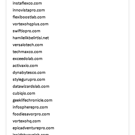
instaflexco.com
innovistapro.com
flexiboostlab.com
vortexohqplus.com
swiftiopro.com
hamilelikbelirtisi.net
versalotech.com
techmaxco.com
exceedolab.com
activaxio.com
dynabytesco.com
stylegurupro.com
datawizardslab.com
cubiqio.com
geeklifechronicle.com
infospherepro.com
foodiesavorpro.com
vortexohq.com
epicadventurepro.com
insightwavelab.com