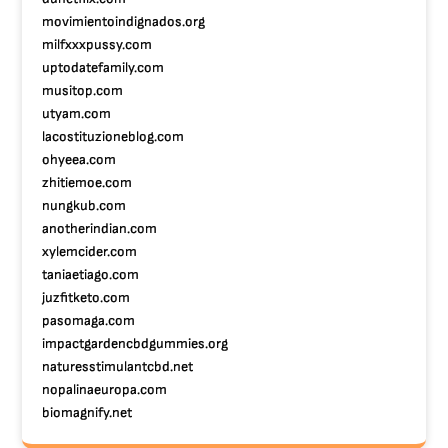
movimientoindignados.org
milfxxxpussy.com
uptodatefamily.com
musitop.com
utyam.com
lacostituzioneblog.com
ohyeea.com
zhitiemoe.com
nungkub.com
anotherindian.com
xylemcider.com
taniaetiago.com
juzfitketo.com
pasomaga.com
impactgardencbdgummies.org
naturesstimulantcbd.net
nopalinaeuropa.com
biomagnify.net