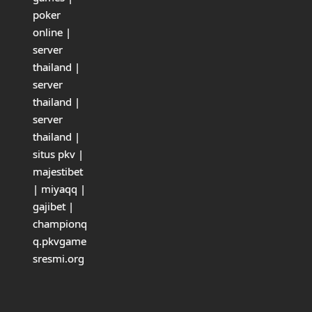
poker
online
|
server
thailand
|
server
thailand
|
server
thailand
|
situs pkv
|
majestibet
|
miyaqq
|
gajibet
|
championq
q.pkvgame
sresmi.org