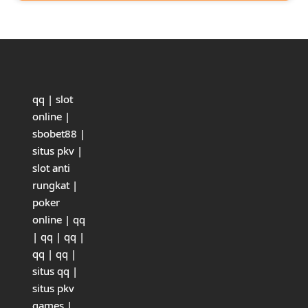
qq
|
slot
online
|
sbobet88
|
situs pkv
|
slot anti
rungkat
|
poker
online
|
qq
|
qq
|
qq
|
qq
|
qq
|
situs qq
|
situs pkv
games
|