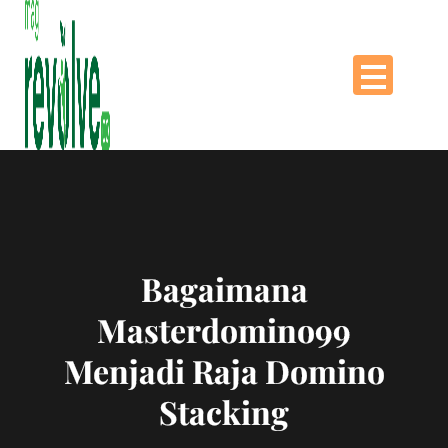
Skip
to
content
Bagaimana
Masterdomino99
Menjadi Raja Domino
Stacking