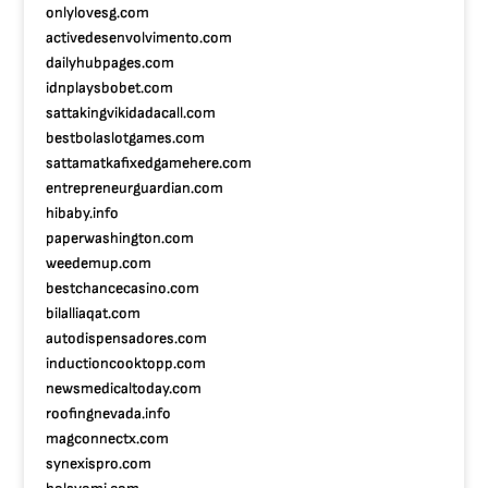
onlylovesg.com
activedesenvolvimento.com
dailyhubpages.com
idnplaysbobet.com
sattakingvikidadacall.com
bestbolaslotgames.com
sattamatkafixedgamehere.com
entrepreneurguardian.com
hibaby.info
paperwashington.com
weedemup.com
bestchancecasino.com
bilalliaqat.com
autodispensadores.com
inductioncooktopp.com
newsmedicaltoday.com
roofingnevada.info
magconnectx.com
synexispro.com