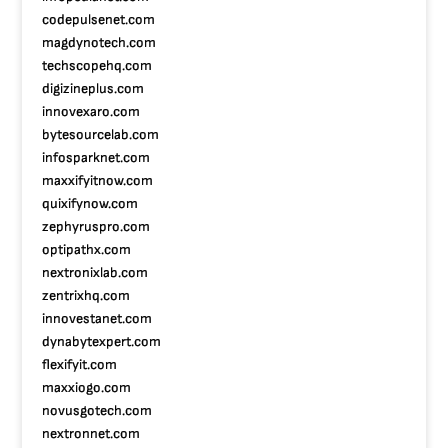
codepulsenet.com
magdynotech.com
techscopehq.com
digizineplus.com
innovexaro.com
bytesourcelab.com
infosparknet.com
maxxifyitnow.com
quixifynow.com
zephyruspro.com
optipathx.com
nextronixlab.com
zentrixhq.com
innovestanet.com
dynabytexpert.com
flexifyit.com
maxxiogo.com
novusgotech.com
nextronnet.com