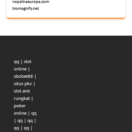
nopalinaeuropa.com
biomagnify.net
qq
|
slot
online
|
sbobet88
|
situs pkv
|
slot anti
rungkat
|
poker
online
|
qq
|
qq
|
qq
|
qq
|
qq
|