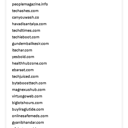
peoplemagazine.info
techashes.com
canyouwash.co
havadisantalya.com
techdtimes.com
techieboot.com
gundembalikesir.com
itechar.com
yesbold.com
healthhubzone.com
ebaraat.com
techjuiced.com
byteboosttech.com
magnexushub.com
virtuogoweb.com
biglotshours.com
buyliraglutide.com
onlinesafemeds.com
gyanibhandar.com