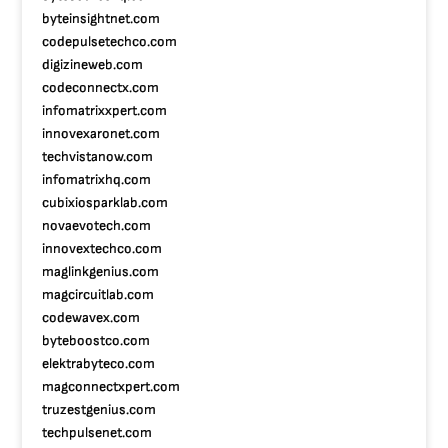
byteinsightnet.com
codepulsetechco.com
digizineweb.com
codeconnectx.com
infomatrixxpert.com
innovexaronet.com
techvistanow.com
infomatrixhq.com
cubixiosparklab.com
novaevotech.com
innovextechco.com
maglinkgenius.com
magcircuitlab.com
codewavex.com
byteboostco.com
elektrabyteco.com
magconnectxpert.com
truzestgenius.com
techpulsenet.com