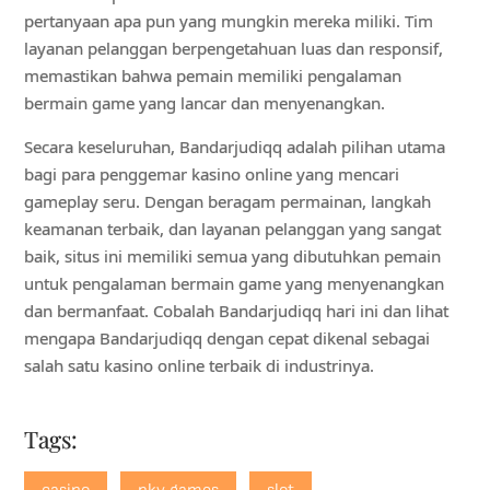
pertanyaan apa pun yang mungkin mereka miliki. Tim
layanan pelanggan berpengetahuan luas dan responsif,
memastikan bahwa pemain memiliki pengalaman
bermain game yang lancar dan menyenangkan.
Secara keseluruhan, Bandarjudiqq adalah pilihan utama
bagi para penggemar kasino online yang mencari
gameplay seru. Dengan beragam permainan, langkah
keamanan terbaik, dan layanan pelanggan yang sangat
baik, situs ini memiliki semua yang dibutuhkan pemain
untuk pengalaman bermain game yang menyenangkan
dan bermanfaat. Cobalah Bandarjudiqq hari ini dan lihat
mengapa Bandarjudiqq dengan cepat dikenal sebagai
salah satu kasino online terbaik di industrinya.
Tags: