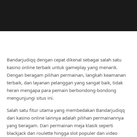
Bandarjudiqq dengan cepat dikenal sebagai salah satu
kasino online terbaik untuk gameplay yang menarik.
Dengan beragam pilihan permainan, langkah keamanan
terbaik, dan layanan pelanggan yang sangat baik, tidak
heran mengapa para pemain berbondong-bondong
mengunjungi situs ini.
Salah satu fitur utama yang membedakan Bandarjudiqq
dari kasino online lainnya adalah pilihan permainannya
yang beragam. Dari permainan meja klasik seperti
blackjack dan roulette hingga slot populer dan video