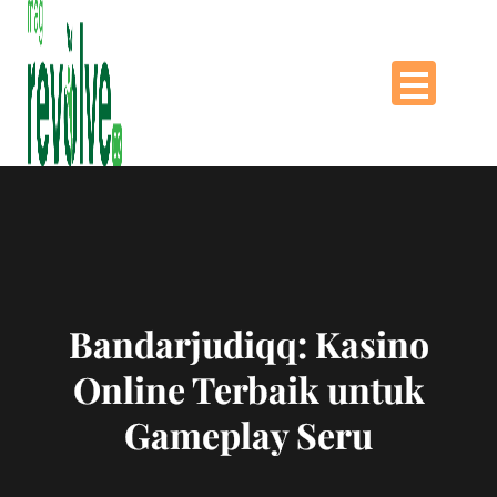
Skip
to
content
Bandarjudiqq: Kasino
Online Terbaik untuk
Gameplay Seru