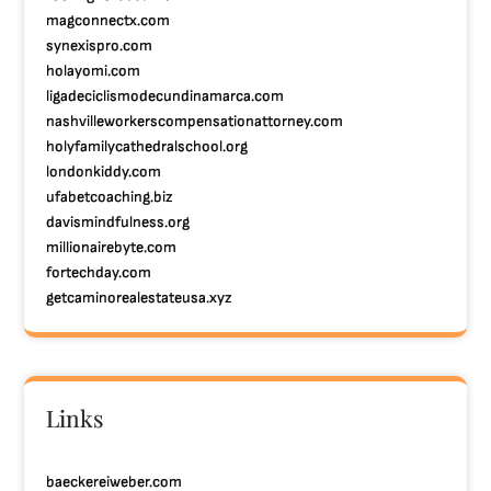
magconnectx.com
synexispro.com
holayomi.com
ligadeciclismodecundinamarca.com
nashvilleworkerscompensationattorney.com
holyfamilycathedralschool.org
londonkiddy.com
ufabetcoaching.biz
davismindfulness.org
millionairebyte.com
fortechday.com
getcaminorealestateusa.xyz
Links
baeckereiweber.com