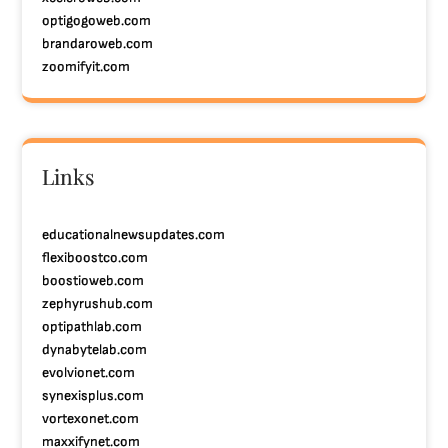
optigogoweb.com
brandaroweb.com
zoomifyit.com
Links
educationalnewsupdates.com
flexiboostco.com
boostioweb.com
zephyrushub.com
optipathlab.com
dynabytelab.com
evolvionet.com
synexisplus.com
vortexonet.com
maxxifynet.com