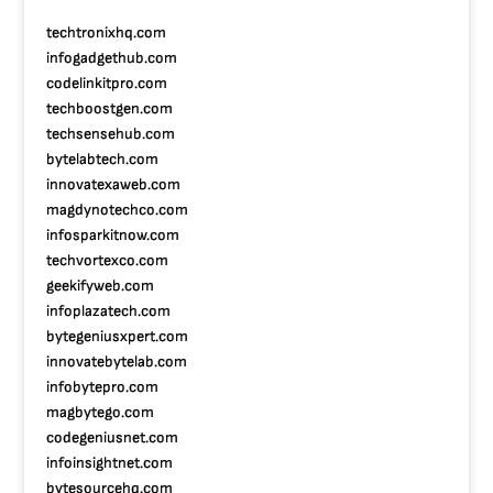
techtronixhq.com
infogadgethub.com
codelinkitpro.com
techboostgen.com
techsensehub.com
bytelabtech.com
innovatexaweb.com
magdynotechco.com
infosparkitnow.com
techvortexco.com
geekifyweb.com
infoplazatech.com
bytegeniusxpert.com
innovatebytelab.com
infobytepro.com
magbytego.com
codegeniusnet.com
infoinsightnet.com
bytesourcehq.com