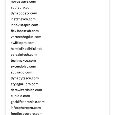
novuswayz.com
actifypro.com
dynaboostx.com
instaflexco.com
innovistapro.com
flexiboostlab.com
vortexohqplus.com
swiftiopro.com
hamilelikbelirtisi.net
versalotech.com
techmaxco.com
exceedolab.com
activaxio.com
dynabytesco.com
stylegurupro.com
datawizardslab.com
cubiqio.com
geeklifechronicle.com
infospherepro.com
foodiesavorpro.com