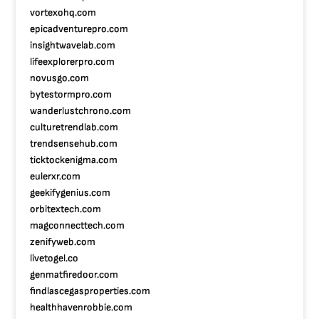
vortexohq.com
epicadventurepro.com
insightwavelab.com
lifeexplorerpro.com
novusgo.com
bytestormpro.com
wanderlustchrono.com
culturetrendlab.com
trendsensehub.com
ticktockenigma.com
eulerxr.com
geekifygenius.com
orbitextech.com
magconnecttech.com
zenifyweb.com
livetogel.co
genmatfiredoor.com
findlascegasproperties.com
healthhavenrobbie.com