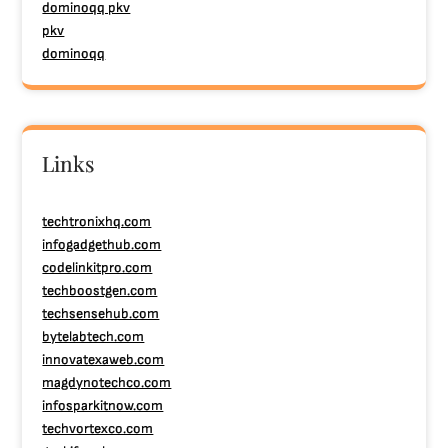
dominoqq pkv
pkv
dominoqq
Links
techtronixhq.com
infogadgethub.com
codelinkitpro.com
techboostgen.com
techsensehub.com
bytelabtech.com
innovatexaweb.com
magdynotechco.com
infosparkitnow.com
techvortexco.com