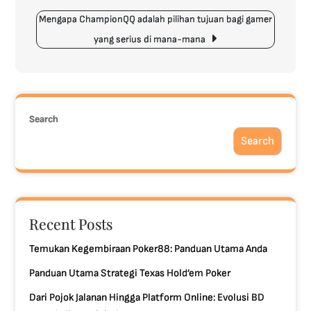
Mengapa ChampionQQ adalah pilihan tujuan bagi gamer
yang serius di mana-mana
Search
Search
Recent Posts
Temukan Kegembiraan Poker88: Panduan Utama Anda
Panduan Utama Strategi Texas Hold’em Poker
Dari Pojok Jalanan Hingga Platform Online: Evolusi BD