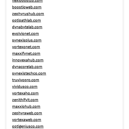
flexiboostco.com
boostioweb.com
zephyrushub.com
optipathlab.com
dynabytelab.com
evolvionet.com
synexisplus.com
vortexonet.com
maxxifynet.com
innovexahub.com
dynacorelab.com
synexistechco.com
truvivopro.com
vividusco.com
vortexahq.com
zenithifyit.com
maxxiohub.com
zephyraweb.com
vortexaweb.com
optigeniusco.com