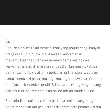
[ad_1]
Perjudian online telah menjadi hobi yang populer bagi banyak
orang di seluruh dunia, menawarkan kenyamanan
menempatkan taruhan dan bermain game kasino dari
kenyamanan rumah mereka sendiri. Dengan meningkatnya
permintaan untuk platform perjudian online, situs web baru
terus memasuki pasar, masing -masing menawarkan fitur dan
manfaat unik mereka sendiri. Salah satu bintang yang sedang
naik daun di industri perjudian online adalah Bandarjudiqq.
Bandarjudiqq adalah platform perjudian online yang dengan
cepat mendapatkan popularitas di antara para pemain karena