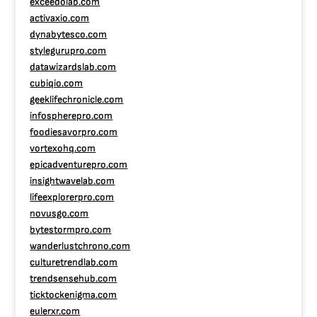
exceedolab.com
activaxio.com
dynabytesco.com
stylegurupro.com
datawizardslab.com
cubiqio.com
geeklifechronicle.com
infospherepro.com
foodiesavorpro.com
vortexohq.com
epicadventurepro.com
insightwavelab.com
lifeexplorerpro.com
novusgo.com
bytestormpro.com
wanderlustchrono.com
culturetrendlab.com
trendsensehub.com
ticktockenigma.com
eulerxr.com