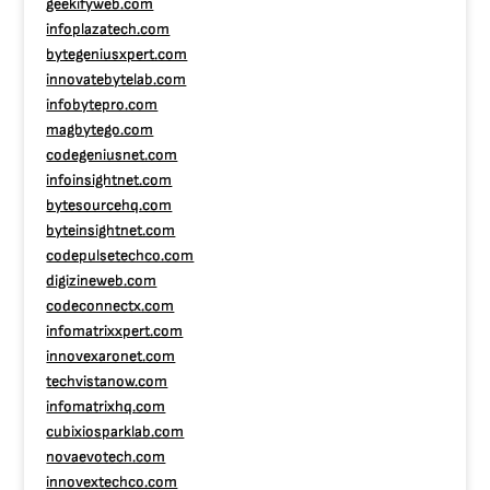
geekifyweb.com
infoplazatech.com
bytegeniusxpert.com
innovatebytelab.com
infobytepro.com
magbytego.com
codegeniusnet.com
infoinsightnet.com
bytesourcehq.com
byteinsightnet.com
codepulsetechco.com
digizineweb.com
codeconnectx.com
infomatrixxpert.com
innovexaronet.com
techvistanow.com
infomatrixhq.com
cubixiosparklab.com
novaevotech.com
innovextechco.com