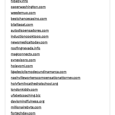
hibaby.info
paperwashington.com
weedemup.com
bestchancecasino.com
bilalliaqat.com
autodispensadores.com
inductioncooktopp.com
newsmedicaltoday.com
roofingnevada.info
magconnectx.com
synexispro.com
holayomi.com
ligadeciclismodecundinamarca.com
nashvilleworkerscompensationattorney.com
holyfamilycathedralschool.org
londonkiddy.com
ufabetcoaching.biz
davismindfulness.org
millionairebyte.com
fortechday.com