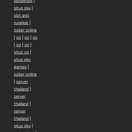
sbobet88
|
situs pkv
|
slot anti
rungkat
|
poker online
|
qq
|
qq
|
qq
|
qq
|
qq
|
situs qq
|
situs pkv
games
|
poker online
|
server
thailand
|
server
thailand
|
server
thailand
|
situs pkv
|