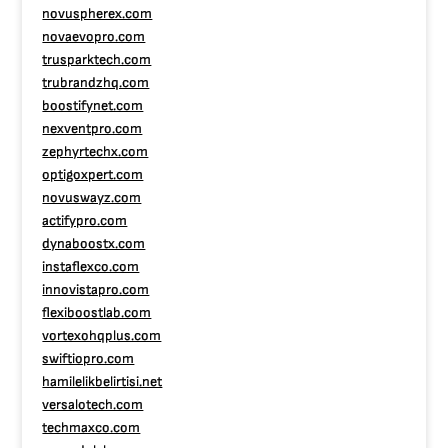
novuspherex.com
novaevopro.com
trusparktech.com
trubrandzhq.com
boostifynet.com
nexventpro.com
zephyrtechx.com
optigoxpert.com
novuswayz.com
actifypro.com
dynaboostx.com
instaflexco.com
innovistapro.com
flexiboostlab.com
vortexohqplus.com
swiftiopro.com
hamilelikbelirtisi.net
versalotech.com
techmaxco.com