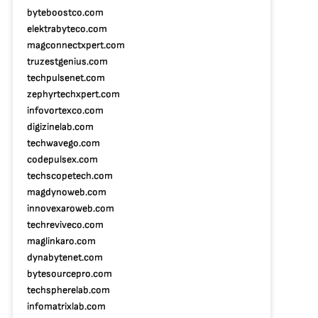
byteboostco.com
elektrabyteco.com
magconnectxpert.com
truzestgenius.com
techpulsenet.com
zephyrtechxpert.com
infovortexco.com
digizinelab.com
techwavego.com
codepulsex.com
techscopetech.com
magdynoweb.com
innovexaroweb.com
techreviveco.com
maglinkaro.com
dynabytenet.com
bytesourcepro.com
techspherelab.com
infomatrixlab.com