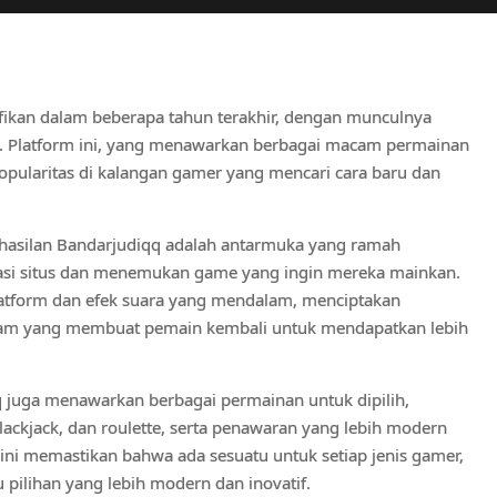
ifikan dalam beberapa tahun terakhir, dengan munculnya
i. Platform ini, yang menawarkan berbagai macam permainan
opularitas di kalangan gamer yang mencari cara baru dan
erhasilan Bandarjudiqq adalah antarmuka yang ramah
i situs dan menemukan game yang ingin mereka mainkan.
 platform dan efek suara yang mendalam, menciptakan
am yang membuat pemain kembali untuk mendapatkan lebih
 juga menawarkan berbagai permainan untuk dipilih,
blackjack, dan roulette, serta penawaran yang lebih modern
si ini memastikan bahwa ada sesuatu untuk setiap jenis gamer,
 pilihan yang lebih modern dan inovatif.