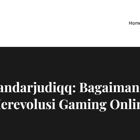
Hom
andarjudiqq: Bagaimana
erevolusi Gaming Onli