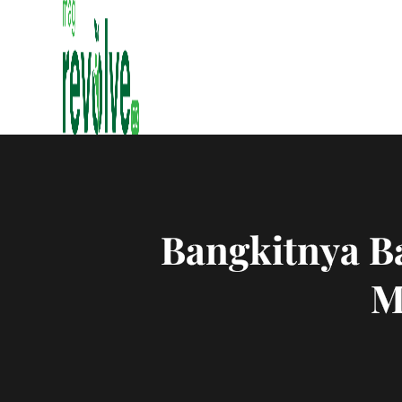
Skip
to
content
Bangkitnya B
M