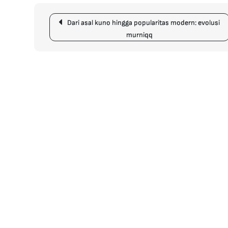
Post
Dari asal kuno hingga popularitas modern: evolusi
navigation
murniqq