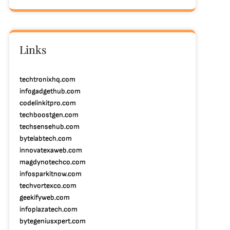
Links
techtronixhq.com
infogadgethub.com
codelinkitpro.com
techboostgen.com
techsensehub.com
bytelabtech.com
innovatexaweb.com
magdynotechco.com
infosparkitnow.com
techvortexco.com
geekifyweb.com
infoplazatech.com
bytegeniusxpert.com