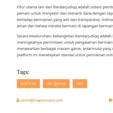
Fitur utama lain dari Bandarjudiqq adalah sistem p
pemain untuk menyetor dan menarik dana dengan cep
terhadap permainan yang adil dan transparansi, me
aman dan bahwa mereka bermain di lapangan bermain
Secara keseluruhan, kebangkitan Bandarjudiqq adalah
meningkatnya permintaan untuk pengalaman bermain g
menawarkan berbagai macam game, antarmuka yang 
platform ini menetapkan standar untuk permainan onlin
Tags:
judi bola
pkv games
slot