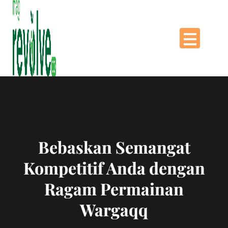
Skip
to
content
Bebaskan Semangat
Kompetitif Anda dengan
Ragam Permainan
Wargaqq