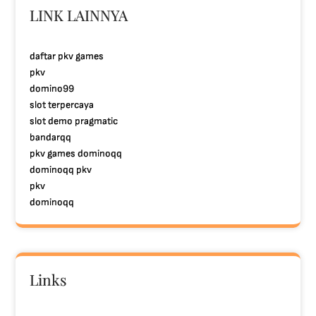
LINK LAINNYA
daftar pkv games
pkv
domino99
slot terpercaya
slot demo pragmatic
bandarqq
pkv games dominoqq
dominoqq pkv
pkv
dominoqq
Links