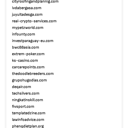
cityroofingandplannig.com
ivdabergasa.com
juyultadesga.com
real-crypto-services.com
mypetzworld.com
infounty.com
investparaguay-eu.com
bwc88asia.com
extrem-poker.com
ks-casino.com
carcarepoints.com
thedoodlebreeders.com
grupohugodias.com
deqair.com
techsilvers.com
ningkatinskill.com
fivsport.com
templatedzine.com
lawinfoadvice.com
phenqdietplan.org