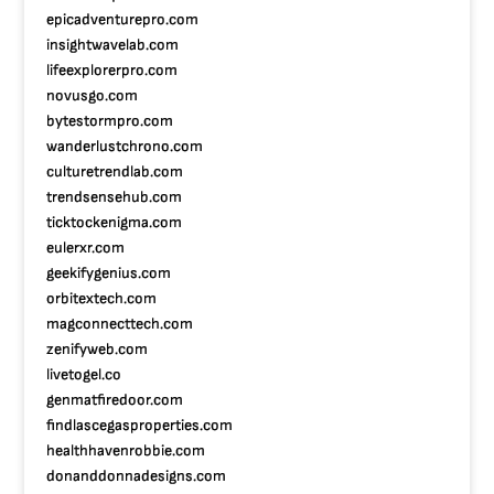
epicadventurepro.com
insightwavelab.com
lifeexplorerpro.com
novusgo.com
bytestormpro.com
wanderlustchrono.com
culturetrendlab.com
trendsensehub.com
ticktockenigma.com
eulerxr.com
geekifygenius.com
orbitextech.com
magconnecttech.com
zenifyweb.com
livetogel.co
genmatfiredoor.com
findlascegasproperties.com
healthhavenrobbie.com
donanddonnadesigns.com