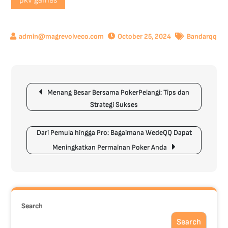
pkv games
October 25, 2024
Bandarqq
Post
navigation
Menang Besar Bersama PokerPelangi: Tips dan
Strategi Sukses
Dari Pemula hingga Pro: Bagaimana WedeQQ Dapat
Meningkatkan Permainan Poker Anda
Search
Search