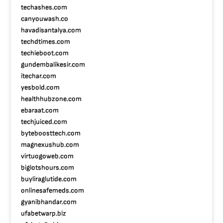
techashes.com
canyouwash.co
havadisantalya.com
techdtimes.com
techieboot.com
gundembalikesir.com
itechar.com
yesbold.com
healthhubzone.com
ebaraat.com
techjuiced.com
byteboosttech.com
magnexushub.com
virtuogoweb.com
biglotshours.com
buyliraglutide.com
onlinesafemeds.com
gyanibhandar.com
ufabetwarp.biz