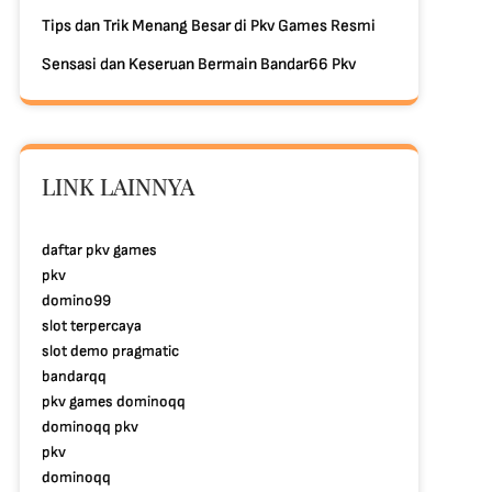
Tips dan Trik Menang Besar di Pkv Games Resmi
Sensasi dan Keseruan Bermain Bandar66 Pkv
LINK LAINNYA
daftar pkv games
pkv
domino99
slot terpercaya
slot demo pragmatic
bandarqq
pkv games dominoqq
dominoqq pkv
pkv
dominoqq