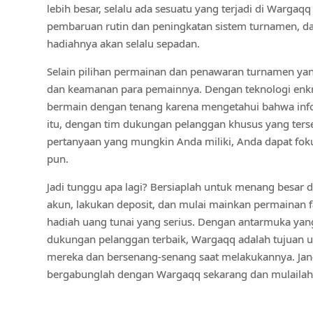
lebih besar, selalu ada sesuatu yang terjadi di Warg
pembaruan rutin dan peningkatan sistem turnamen, dap
hadiahnya akan selalu sepadan.
Selain pilihan permainan dan penawaran turnamen 
dan keamanan para pemainnya. Dengan teknologi enkrip
bermain dengan tenang karena mengetahui bahwa infor
itu, dengan tim dukungan pelanggan khusus yang ters
pertanyaan yang mungkin Anda miliki, Anda dapat f
pun.
Jadi tunggu apa lagi? Bersiaplah untuk menang besar 
akun, lakukan deposit, dan mulai mainkan permaina
hadiah uang tunai yang serius. Dengan antarmuka ya
dukungan pelanggan terbaik, Wargaqq adalah tujuan u
mereka dan bersenang-senang saat melakukannya. Jan
bergabunglah dengan Wargaqq sekarang dan mulailah