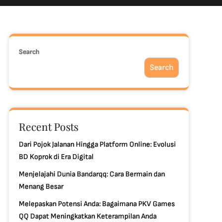
Search
Search
Recent Posts
Dari Pojok Jalanan Hingga Platform Online: Evolusi
BD Koprok di Era Digital
Menjelajahi Dunia Bandarqq: Cara Bermain dan
Menang Besar
Melepaskan Potensi Anda: Bagaimana PKV Games
QQ Dapat Meningkatkan Keterampilan Anda