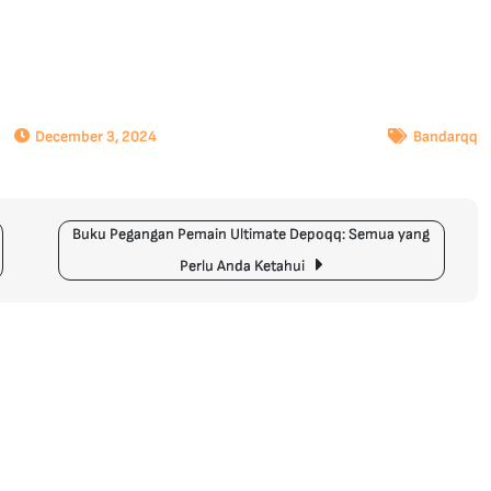
December 3, 2024
Bandarqq
Buku Pegangan Pemain Ultimate Depoqq: Semua yang
Perlu Anda Ketahui