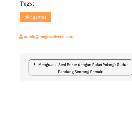
Tags:
pkv games
Post
Menguasai Seni Poker dengan PokerPelangi: Sudut
navigation
Pandang Seorang Pemain