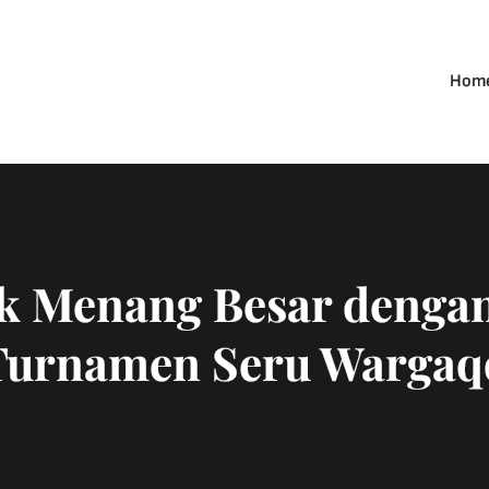
Hom
uk Menang Besar denga
Turnamen Seru Wargaq