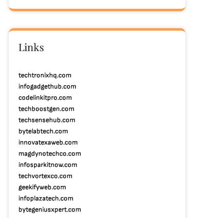
Links
techtronixhq.com
infogadgethub.com
codelinkitpro.com
techboostgen.com
techsensehub.com
bytelabtech.com
innovatexaweb.com
magdynotechco.com
infosparkitnow.com
techvortexco.com
geekifyweb.com
infoplazatech.com
bytegeniusxpert.com