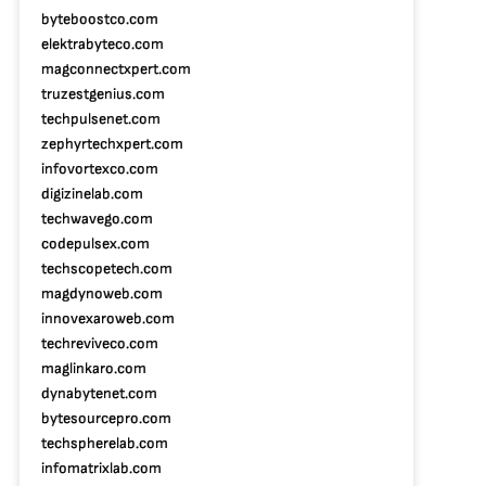
byteboostco.com
elektrabyteco.com
magconnectxpert.com
truzestgenius.com
techpulsenet.com
zephyrtechxpert.com
infovortexco.com
digizinelab.com
techwavego.com
codepulsex.com
techscopetech.com
magdynoweb.com
innovexaroweb.com
techreviveco.com
maglinkaro.com
dynabytenet.com
bytesourcepro.com
techspherelab.com
infomatrixlab.com