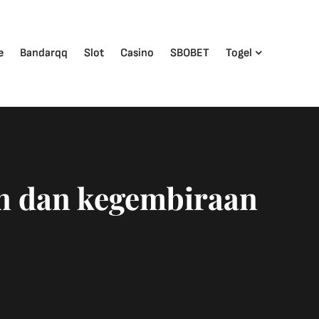
e
Bandarqq
Slot
Casino
SBOBET
Togel
n dan kegembiraan