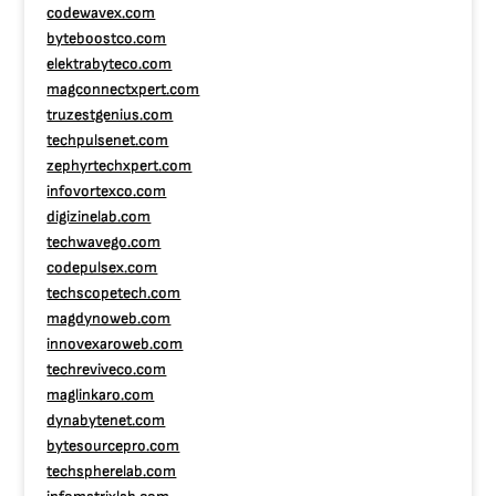
codewavex.com
byteboostco.com
elektrabyteco.com
magconnectxpert.com
truzestgenius.com
techpulsenet.com
zephyrtechxpert.com
infovortexco.com
digizinelab.com
techwavego.com
codepulsex.com
techscopetech.com
magdynoweb.com
innovexaroweb.com
techreviveco.com
maglinkaro.com
dynabytenet.com
bytesourcepro.com
techspherelab.com