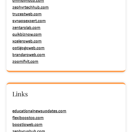
omnidynoco.com
zephyrtechhub.com
truzestweb.com
synapsexpert.com
zentarolab.com
quikbiznow.com
xceleroweb.com
optigogoweb.com
brandaroweb.com
zoomifyit.com
Links
educationalnewsupdates.com
flexiboostco.com
boostioweb.com
zephyrushub.com