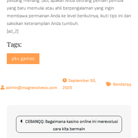
peluang menang. Jadi, apakah Anda seorang pemain pemula
yang baru memulai atau ahli berpengalaman yang ingin
membawa permainan Anda ke level berikutnya, ikuti tips ini dan
saksikan keterampilan Anda tumbuh.
[ad_2]
Tags:
pkv games
September 30,
Bandarqq
2025
Post
navigation
CEBANQQ: Bagaimana kasino online ini merevolusi
cara kita bermain