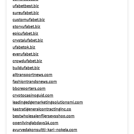
ufabetbest.biz
sureufabet.biz
customufabet.biz
storyufabet.biz
epicufabet.biz
crystalufabet.biz
ufabetok.biz
everufabet.biz
crowdufabet.biz
buildufabet.biz
alltransportnews.com
fashiontrandsnews.com
bbcreporters.com
cryptocasinoguid.com
leadingedgemarketingsolutionsmi.com
kastratigeneralcontractinginc.co
bestwholesalenfljerseysshop.com
openlivinglabdays14.com
ayurvedakonsultti-kari-nokela.com