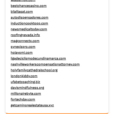
bestchancecasino.com
bilalliaqat.com
autodispensadores.com
inductioncooktopp.com
newsmedicaltoday.com
roofingnevada.info
magconnectx.com
synexispro.com
holayomi.com
ligadeciclismodecundinamarca.com
nashvilleworkerscompensationattorney.com
holyfamilycathedralschool.org
londonkiddy.com
ufabetcoaching.biz
davismindfulness.org
millionairebyte.com
fortechday.com
getcaminorealestateusa.xyz