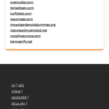
xylemcider.com
taniaetiago.com
juzfitketo.com
pasomaga.com
impactgardencbdgummies.org
naturesstimulantcbd.net
nopalinaeuropa.com
biomagnify.net
qq
|
slot
online
|
sbobet88
|
situs pkv
|