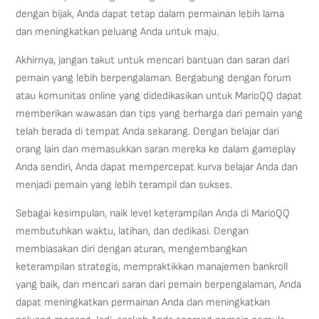
dengan bijak, Anda dapat tetap dalam permainan lebih lama
dan meningkatkan peluang Anda untuk maju.
Akhirnya, jangan takut untuk mencari bantuan dan saran dari
pemain yang lebih berpengalaman. Bergabung dengan forum
atau komunitas online yang didedikasikan untuk MarioQQ dapat
memberikan wawasan dan tips yang berharga dari pemain yang
telah berada di tempat Anda sekarang. Dengan belajar dari
orang lain dan memasukkan saran mereka ke dalam gameplay
Anda sendiri, Anda dapat mempercepat kurva belajar Anda dan
menjadi pemain yang lebih terampil dan sukses.
Sebagai kesimpulan, naik level keterampilan Anda di MarioQQ
membutuhkan waktu, latihan, dan dedikasi. Dengan
membiasakan diri dengan aturan, mengembangkan
keterampilan strategis, mempraktikkan manajemen bankroll
yang baik, dan mencari saran dari pemain berpengalaman, Anda
dapat meningkatkan permainan Anda dan meningkatkan