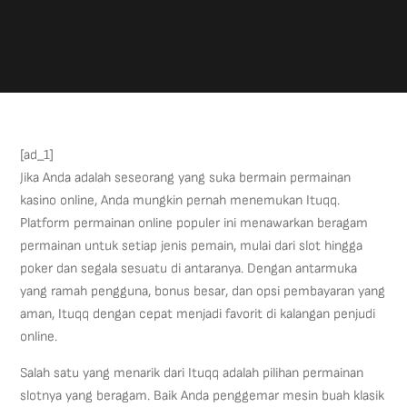
[ad_1]
Jika Anda adalah seseorang yang suka bermain permainan
kasino online, Anda mungkin pernah menemukan Ituqq.
Platform permainan online populer ini menawarkan beragam
permainan untuk setiap jenis pemain, mulai dari slot hingga
poker dan segala sesuatu di antaranya. Dengan antarmuka
yang ramah pengguna, bonus besar, dan opsi pembayaran yang
aman, Ituqq dengan cepat menjadi favorit di kalangan penjudi
online.
Salah satu yang menarik dari Ituqq adalah pilihan permainan
slotnya yang beragam. Baik Anda penggemar mesin buah klasik