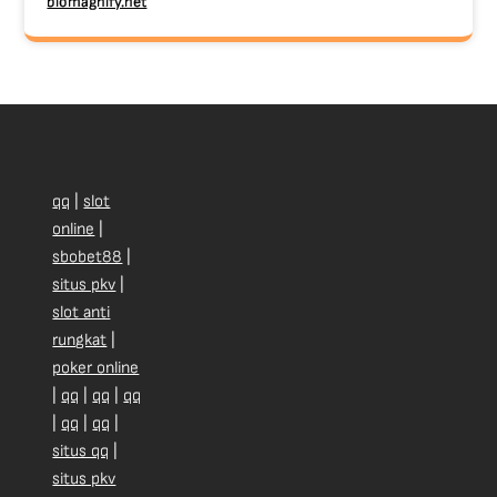
biomagnify.net
qq
|
slot
online
|
sbobet88
|
situs pkv
|
slot anti
rungkat
|
poker online
|
qq
|
qq
|
qq
|
qq
|
qq
|
situs qq
|
situs pkv