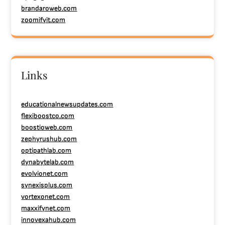
brandaroweb.com
zoomifyit.com
Links
educationalnewsupdates.com
flexiboostco.com
boostioweb.com
zephyrushub.com
optipathlab.com
dynabytelab.com
evolvionet.com
synexisplus.com
vortexonet.com
maxxifynet.com
innovexahub.com