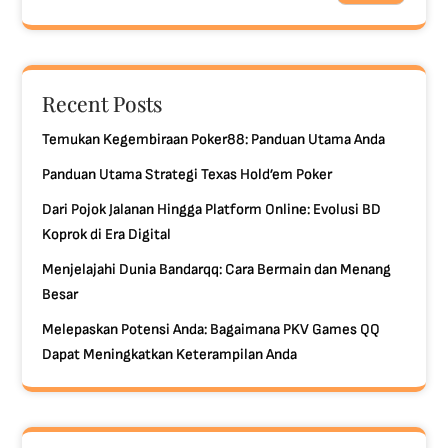
Recent Posts
Temukan Kegembiraan Poker88: Panduan Utama Anda
Panduan Utama Strategi Texas Hold’em Poker
Dari Pojok Jalanan Hingga Platform Online: Evolusi BD
Koprok di Era Digital
Menjelajahi Dunia Bandarqq: Cara Bermain dan Menang
Besar
Melepaskan Potensi Anda: Bagaimana PKV Games QQ
Dapat Meningkatkan Keterampilan Anda