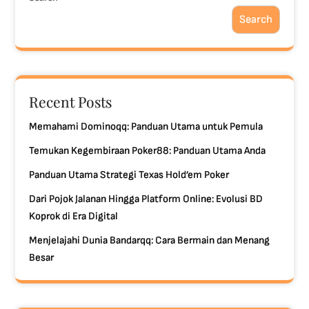
Search
Recent Posts
Memahami Dominoqq: Panduan Utama untuk Pemula
Temukan Kegembiraan Poker88: Panduan Utama Anda
Panduan Utama Strategi Texas Hold’em Poker
Dari Pojok Jalanan Hingga Platform Online: Evolusi BD
Koprok di Era Digital
Menjelajahi Dunia Bandarqq: Cara Bermain dan Menang
Besar