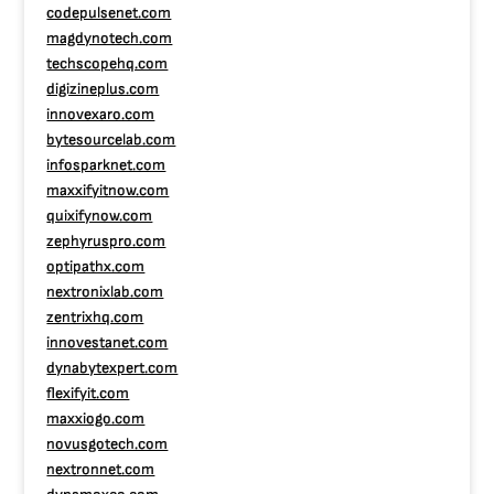
codepulsenet.com
magdynotech.com
techscopehq.com
digizineplus.com
innovexaro.com
bytesourcelab.com
infosparknet.com
maxxifyitnow.com
quixifynow.com
zephyruspro.com
optipathx.com
nextronixlab.com
zentrixhq.com
innovestanet.com
dynabytexpert.com
flexifyit.com
maxxiogo.com
novusgotech.com
nextronnet.com