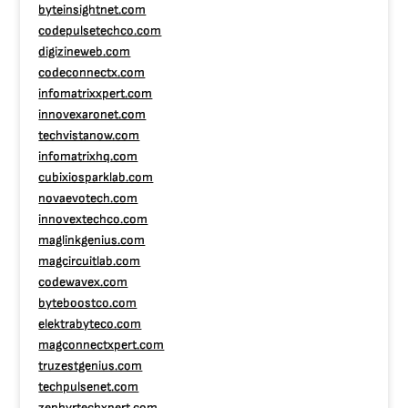
byteinsightnet.com
codepulsetechco.com
digizineweb.com
codeconnectx.com
infomatrixxpert.com
innovexaronet.com
techvistanow.com
infomatrixhq.com
cubixiosparklab.com
novaevotech.com
innovextechco.com
maglinkgenius.com
magcircuitlab.com
codewavex.com
byteboostco.com
elektrabyteco.com
magconnectxpert.com
truzestgenius.com
techpulsenet.com
zephyrtechxpert.com