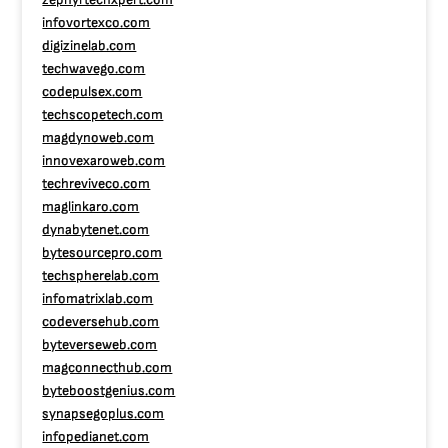
infovortexco.com
digizinelab.com
techwavego.com
codepulsex.com
techscopetech.com
magdynoweb.com
innovexaroweb.com
techreviveco.com
maglinkaro.com
dynabytenet.com
bytesourcepro.com
techspherelab.com
infomatrixlab.com
codeversehub.com
byteverseweb.com
magconnecthub.com
byteboostgenius.com
synapsegoplus.com
infopedianet.com