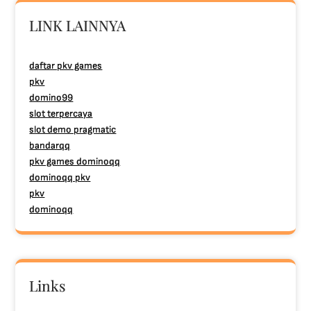
LINK LAINNYA
daftar pkv games
pkv
domino99
slot terpercaya
slot demo pragmatic
bandarqq
pkv games dominoqq
dominoqq pkv
pkv
dominoqq
Links