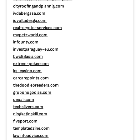
cityroofingandplannig.com
ivdabergasa.com
juyultadesga.com
real-crypto-services.com
mypetzworld.com
infounty.com
investparaguay-eu.com
bwc88asia.com
extrem-poker.com
ks-casino.com
carcarepoints.com
thedoodlebreeders.com
grupohugodias.com
deqair.com
techsilvers.com
ningkatinskill.com
fivsport.com
templatedzine.com
lawinfoadvice.com