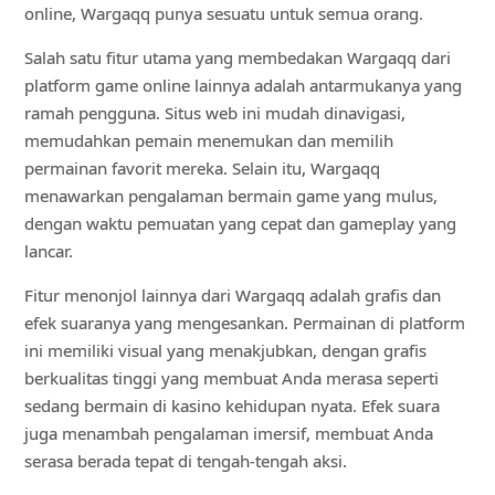
online, Wargaqq punya sesuatu untuk semua orang.
Salah satu fitur utama yang membedakan Wargaqq dari
platform game online lainnya adalah antarmukanya yang
ramah pengguna. Situs web ini mudah dinavigasi,
memudahkan pemain menemukan dan memilih
permainan favorit mereka. Selain itu, Wargaqq
menawarkan pengalaman bermain game yang mulus,
dengan waktu pemuatan yang cepat dan gameplay yang
lancar.
Fitur menonjol lainnya dari Wargaqq adalah grafis dan
efek suaranya yang mengesankan. Permainan di platform
ini memiliki visual yang menakjubkan, dengan grafis
berkualitas tinggi yang membuat Anda merasa seperti
sedang bermain di kasino kehidupan nyata. Efek suara
juga menambah pengalaman imersif, membuat Anda
serasa berada tepat di tengah-tengah aksi.