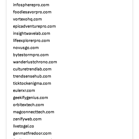
infospherepro.com
foodiesavorpro.com
vortexohq.com
epicadventurepro.com
insightwavelab.com
lifeexplorerpro.com
novusgo.com
bytestormpro.com
wanderlustchrono.com
culturetrendlab.com
trendsensehub.com
ticktockenigma.com
eulerxr.com
geekifygenius.com
orbitextech.com
magconnecttech.com
zenifyweb.com
livetogel.co
genmatfiredoor.com