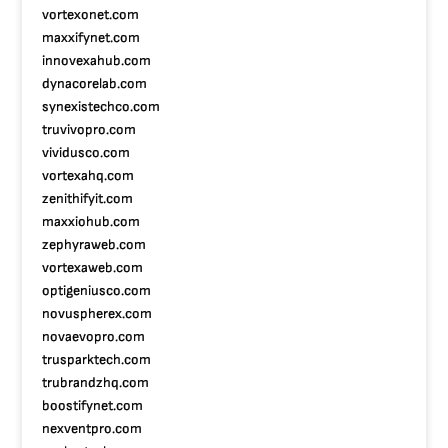
vortexonet.com
maxxifynet.com
innovexahub.com
dynacorelab.com
synexistechco.com
truvivopro.com
vividusco.com
vortexahq.com
zenithifyit.com
maxxiohub.com
zephyraweb.com
vortexaweb.com
optigeniusco.com
novuspherex.com
novaevopro.com
trusparktech.com
trubrandzhq.com
boostifynet.com
nexventpro.com