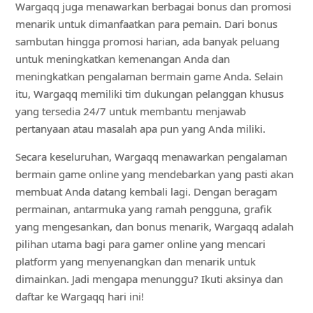
Wargaqq juga menawarkan berbagai bonus dan promosi
menarik untuk dimanfaatkan para pemain. Dari bonus
sambutan hingga promosi harian, ada banyak peluang
untuk meningkatkan kemenangan Anda dan
meningkatkan pengalaman bermain game Anda. Selain
itu, Wargaqq memiliki tim dukungan pelanggan khusus
yang tersedia 24/7 untuk membantu menjawab
pertanyaan atau masalah apa pun yang Anda miliki.
Secara keseluruhan, Wargaqq menawarkan pengalaman
bermain game online yang mendebarkan yang pasti akan
membuat Anda datang kembali lagi. Dengan beragam
permainan, antarmuka yang ramah pengguna, grafik
yang mengesankan, dan bonus menarik, Wargaqq adalah
pilihan utama bagi para gamer online yang mencari
platform yang menyenangkan dan menarik untuk
dimainkan. Jadi mengapa menunggu? Ikuti aksinya dan
daftar ke Wargaqq hari ini!