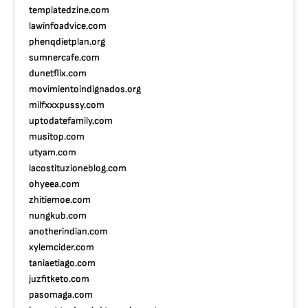
templatedzine.com
lawinfoadvice.com
phenqdietplan.org
sumnercafe.com
dunetflix.com
movimientoindignados.org
milfxxxpussy.com
uptodatefamily.com
musitop.com
utyam.com
lacostituzioneblog.com
ohyeea.com
zhitiemoe.com
nungkub.com
anotherindian.com
xylemcider.com
taniaetiago.com
juzfitketo.com
pasomaga.com