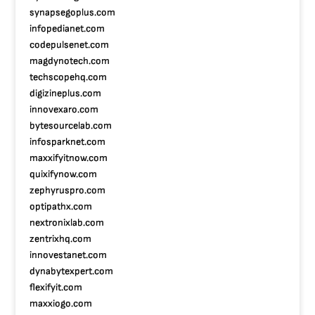
synapsegoplus.com
infopedianet.com
codepulsenet.com
magdynotech.com
techscopehq.com
digizineplus.com
innovexaro.com
bytesourcelab.com
infosparknet.com
maxxifyitnow.com
quixifynow.com
zephyruspro.com
optipathx.com
nextronixlab.com
zentrixhq.com
innovestanet.com
dynabytexpert.com
flexifyit.com
maxxiogo.com