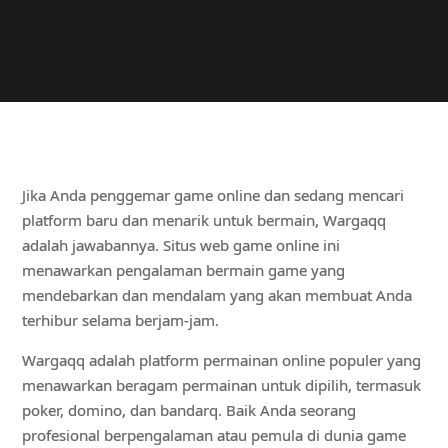
Jika Anda penggemar game online dan sedang mencari
platform baru dan menarik untuk bermain, Wargaqq
adalah jawabannya. Situs web game online ini
menawarkan pengalaman bermain game yang
mendebarkan dan mendalam yang akan membuat Anda
terhibur selama berjam-jam.
Wargaqq adalah platform permainan online populer yang
menawarkan beragam permainan untuk dipilih, termasuk
poker, domino, dan bandarq. Baik Anda seorang
profesional berpengalaman atau pemula di dunia game