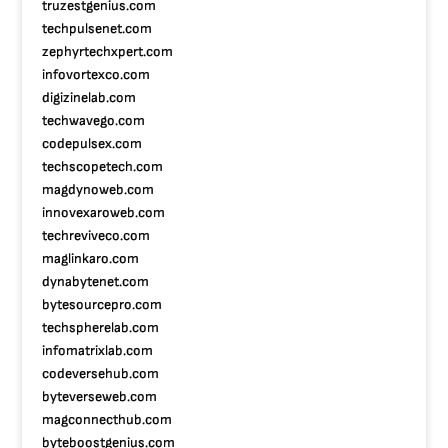
truzestgenius.com
techpulsenet.com
zephyrtechxpert.com
infovortexco.com
digizinelab.com
techwavego.com
codepulsex.com
techscopetech.com
magdynoweb.com
innovexaroweb.com
techreviveco.com
maglinkaro.com
dynabytenet.com
bytesourcepro.com
techspherelab.com
infomatrixlab.com
codeversehub.com
byteverseweb.com
magconnecthub.com
byteboostgenius.com