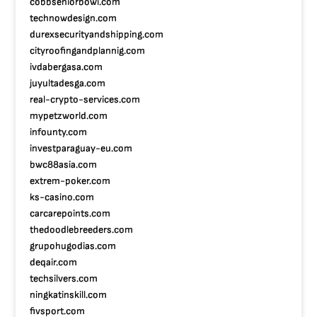
cobbseniorbowl.com
technowdesign.com
durexsecurityandshipping.com
cityroofingandplannig.com
ivdabergasa.com
juyultadesga.com
real-crypto-services.com
mypetzworld.com
infounty.com
investparaguay-eu.com
bwc88asia.com
extrem-poker.com
ks-casino.com
carcarepoints.com
thedoodlebreeders.com
grupohugodias.com
deqair.com
techsilvers.com
ningkatinskill.com
fivsport.com