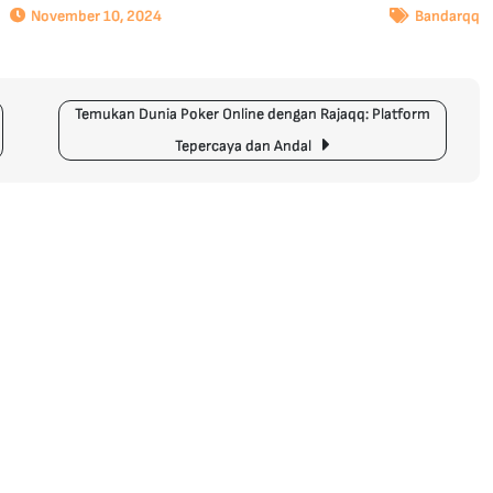
November 10, 2024
Bandarqq
Temukan Dunia Poker Online dengan Rajaqq: Platform
Tepercaya dan Andal