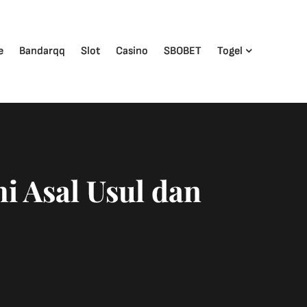
e
Bandarqq
Slot
Casino
SBOBET
Togel
hi Asal Usul dan