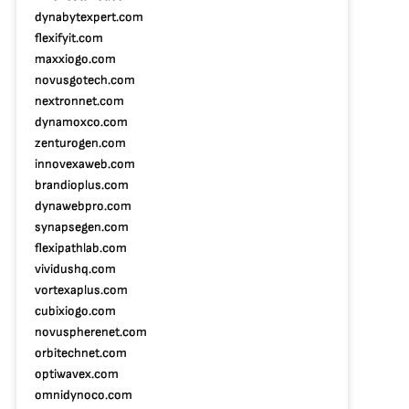
dynabytexpert.com
flexifyit.com
maxxiogo.com
novusgotech.com
nextronnet.com
dynamoxco.com
zenturogen.com
innovexaweb.com
brandioplus.com
dynawebpro.com
synapsegen.com
flexipathlab.com
vividushq.com
vortexaplus.com
cubixiogo.com
novuspherenet.com
orbitechnet.com
optiwavex.com
omnidynoco.com