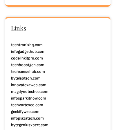
Links
techtronixhq.com
infogadgethub.com
codelinkitpro.com
techboostgen.com
techsensehub.com
bytelabtech.com
innovatexaweb.com
magdynotechco.com
infosparkitnow.com
techvortexco.com
geekifyweb.com
infoplazatech.com
bytegeniusxpert.com