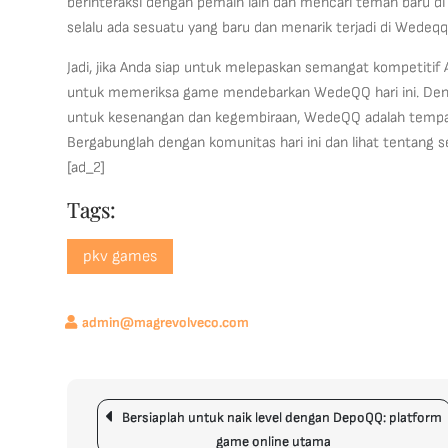
berinteraksi dengan pemain lain dan mencari teman baru di 
selalu ada sesuatu yang baru dan menarik terjadi di Wedeqq
Jadi, jika Anda siap untuk melepaskan semangat kompetiti
untuk memeriksa game mendebarkan WedeQQ hari ini. Dengan
untuk kesenangan dan kegembiraan, WedeQQ adalah tempat 
Bergabunglah dengan komunitas hari ini dan lihat tentang
[ad_2]
Tags:
pkv games
Post
Bersiaplah untuk naik level dengan DepoQQ: platform
navigation
game online utama