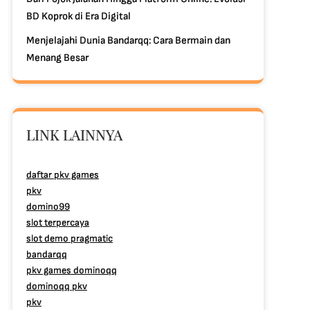
BD Koprok di Era Digital
Menjelajahi Dunia Bandarqq: Cara Bermain dan
Menang Besar
LINK LAINNYA
daftar pkv games
pkv
domino99
slot terpercaya
slot demo pragmatic
bandarqq
pkv games dominoqq
dominoqq pkv
pkv