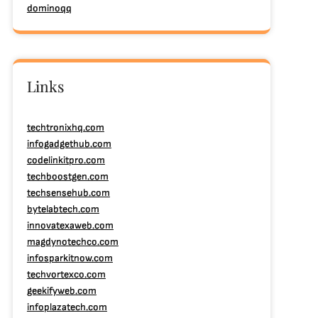
dominoqq
Links
techtronixhq.com
infogadgethub.com
codelinkitpro.com
techboostgen.com
techsensehub.com
bytelabtech.com
innovatexaweb.com
magdynotechco.com
infosparkitnow.com
techvortexco.com
geekifyweb.com
infoplazatech.com