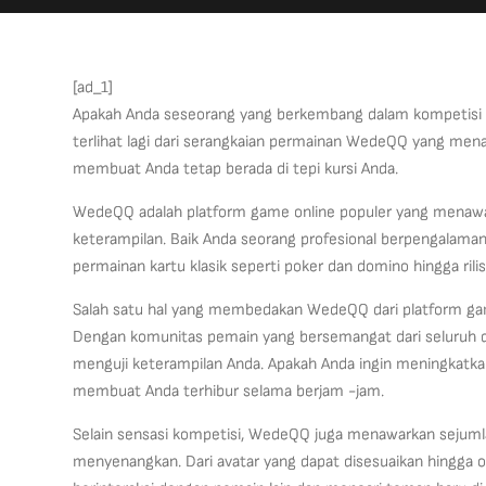
[ad_1]
Apakah Anda seseorang yang berkembang dalam kompetisi da
terlihat lagi dari serangkaian permainan WedeQQ yang men
membuat Anda tetap berada di tepi kursi Anda.
WedeQQ adalah platform game online populer yang menaw
keterampilan. Baik Anda seorang profesional berpengalama
permainan kartu klasik seperti poker dan domino hingga ri
Salah satu hal yang membedakan WedeQQ dari platform game
Dengan komunitas pemain yang bersemangat dari seluruh d
menguji keterampilan Anda. Apakah Anda ingin meningkatk
membuat Anda terhibur selama berjam -jam.
Selain sensasi kompetisi, WedeQQ juga menawarkan sejuml
menyenangkan. Dari avatar yang dapat disesuaikan hingga 