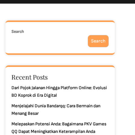
Search
Search
Recent Posts
Dari Pojok Jalanan Hingga Platform Online: Evolusi
BD Koprok di Era Digital
Menjelajahi Dunia Bandarqq: Cara Bermain dan
Menang Besar
Melepaskan Potensi Anda: Bagaimana PKV Games
QQ Dapat Meningkatkan Keterampilan Anda