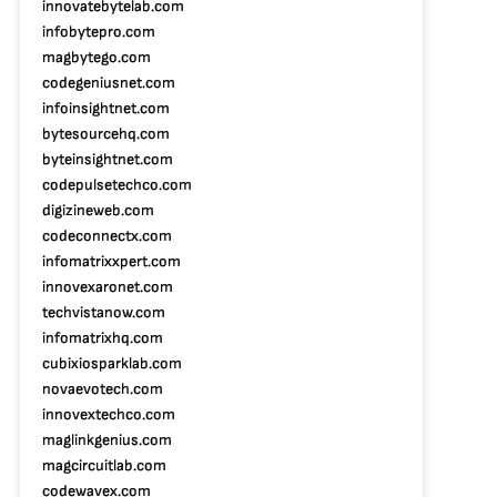
innovatebytelab.com
infobytepro.com
magbytego.com
codegeniusnet.com
infoinsightnet.com
bytesourcehq.com
byteinsightnet.com
codepulsetechco.com
digizineweb.com
codeconnectx.com
infomatrixxpert.com
innovexaronet.com
techvistanow.com
infomatrixhq.com
cubixiosparklab.com
novaevotech.com
innovextechco.com
maglinkgenius.com
magcircuitlab.com
codewavex.com