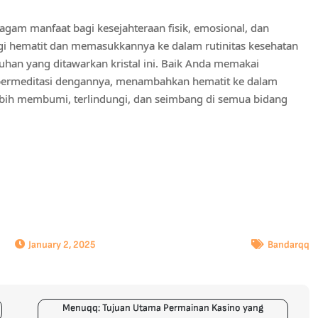
agam manfaat bagi kesejahteraan fisik, emosional, dan
i hematit dan memasukkannya ke dalam rutinitas kesehatan
an yang ditawarkan kristal ini. Baik Anda memakai
 bermeditasi dengannya, menambahkan hematit ke dalam
ebih membumi, terlindungi, dan seimbang di semua bidang
January 2, 2025
Bandarqq
Menuqq: Tujuan Utama Permainan Kasino yang