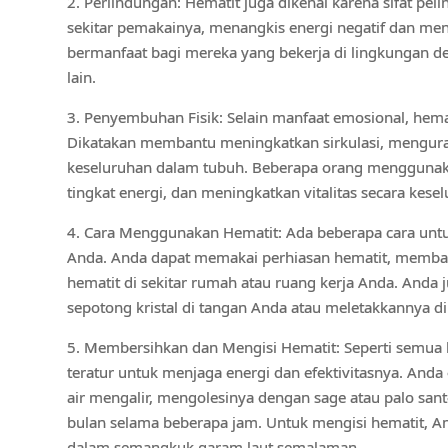
2. Perlindungan: Hematit juga dikenal karena sifat pel
sekitar pemakainya, menangkis energi negatif dan me
bermanfaat bagi mereka yang bekerja di lingkungan den
lain.
3. Penyembuhan Fisik: Selain manfaat emosional, hemat
Dikatakan membantu meningkatkan sirkulasi, mengur
keseluruhan dalam tubuh. Beberapa orang menggunaka
tingkat energi, dan meningkatkan vitalitas secara kese
4. Cara Menggunakan Hematit: Ada beberapa cara unt
Anda. Anda dapat memakai perhiasan hematit, membawa
hematit di sekitar rumah atau ruang kerja Anda. And
sepotong kristal di tangan Anda atau meletakkannya di
5. Membersihkan dan Mengisi Hematit: Seperti semua kr
teratur untuk menjaga energi dan efektivitasnya. An
air mengalir, mengolesinya dengan sage atau palo san
bulan selama beberapa jam. Untuk mengisi hematit, And
dalam semangkuk garam laut semalaman.