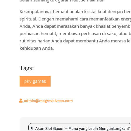
Kesimpulannya, hematit adalah kristal kuat dengan ber
spiritual. Dengan memahami cara memanfaatkan energ
Anda, Anda dapat merasakan banyak khasiat penyembuh
perhiasan hematit, membawa perhiasan di saku, atau
rutinitas harian Anda dapat membantu Anda merasa l
kehidupan Anda.
Tags:
pkv games
Post
Akun Slot Gacor – Mana yang Lebih Menguntungkan?