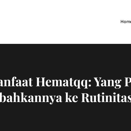
Hom
faat Hematqq: Yang P
ahkannya ke Rutinitas