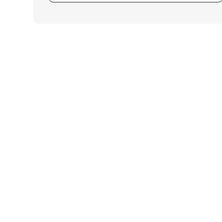
navigation