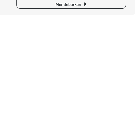
Mendebarkan