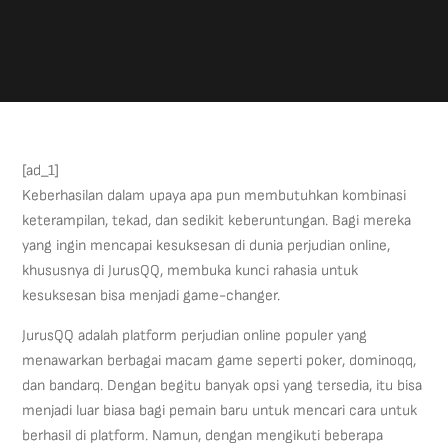
[ad_1]
Keberhasilan dalam upaya apa pun membutuhkan kombinasi
keterampilan, tekad, dan sedikit keberuntungan. Bagi mereka
yang ingin mencapai kesuksesan di dunia perjudian online,
khususnya di JurusQQ, membuka kunci rahasia untuk
kesuksesan bisa menjadi game-changer.
JurusQQ adalah platform perjudian online populer yang
menawarkan berbagai macam game seperti poker, dominoqq,
dan bandarq. Dengan begitu banyak opsi yang tersedia, itu bisa
menjadi luar biasa bagi pemain baru untuk mencari cara untuk
berhasil di platform. Namun, dengan mengikuti beberapa