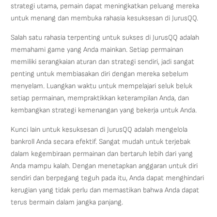
strategi utama, pemain dapat meningkatkan peluang mereka
untuk menang dan membuka rahasia kesuksesan di JurusQQ.
Salah satu rahasia terpenting untuk sukses di JurusQQ adalah
memahami game yang Anda mainkan. Setiap permainan
memiliki serangkaian aturan dan strategi sendiri, jadi sangat
penting untuk membiasakan diri dengan mereka sebelum
menyelam. Luangkan waktu untuk mempelajari seluk beluk
setiap permainan, mempraktikkan keterampilan Anda, dan
kembangkan strategi kemenangan yang bekerja untuk Anda.
Kunci lain untuk kesuksesan di JurusQQ adalah mengelola
bankroll Anda secara efektif. Sangat mudah untuk terjebak
dalam kegembiraan permainan dan bertaruh lebih dari yang
Anda mampu kalah. Dengan menetapkan anggaran untuk diri
sendiri dan berpegang teguh pada itu, Anda dapat menghindari
kerugian yang tidak perlu dan memastikan bahwa Anda dapat
terus bermain dalam jangka panjang.