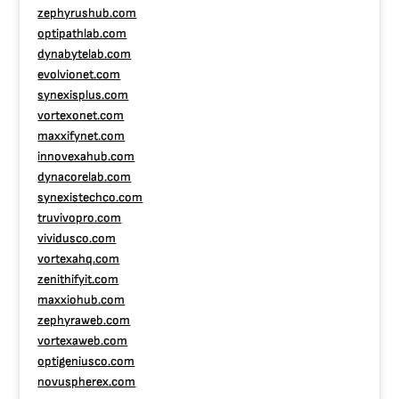
zephyrushub.com
optipathlab.com
dynabytelab.com
evolvionet.com
synexisplus.com
vortexonet.com
maxxifynet.com
innovexahub.com
dynacorelab.com
synexistechco.com
truvivopro.com
vividusco.com
vortexahq.com
zenithifyit.com
maxxiohub.com
zephyraweb.com
vortexaweb.com
optigeniusco.com
novuspherex.com