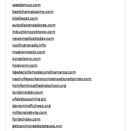
weedemup.com
bestchancecasino.com
bilalliaqat.com
autodispensadores.com
inductioncooktopp.com
newsmedicaltoday.com
roofingnevada.info
magconnectx.com
synexispro.com
holayomi.com
ligadeciclismodecundinamarca.com
nashvilleworkerscompensationattorney.com
holyfamilycathedralschool.org
londonkiddy.com
ufabetcoaching.biz
davismindfulness.org
millionairebyte.com
fortechday.com
getcaminorealestateusa.xyz