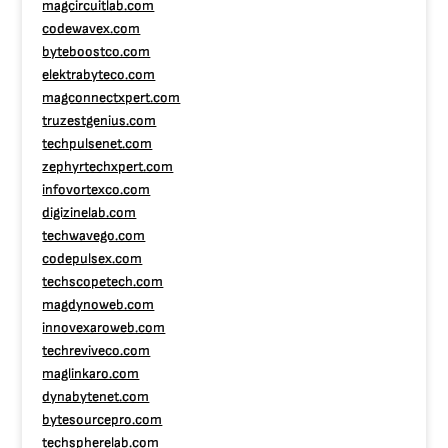
magcircuitlab.com
codewavex.com
byteboostco.com
elektrabyteco.com
magconnectxpert.com
truzestgenius.com
techpulsenet.com
zephyrtechxpert.com
infovortexco.com
digizinelab.com
techwavego.com
codepulsex.com
techscopetech.com
magdynoweb.com
innovexaroweb.com
techreviveco.com
maglinkaro.com
dynabytenet.com
bytesourcepro.com
techspherelab.com