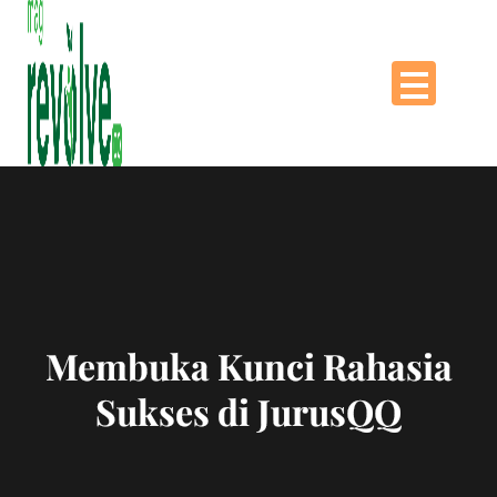
Skip
to
content
Membuka Kunci Rahasia
Sukses di JurusQQ