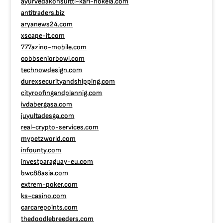
ayurvedakonsultti-kari-nokela.com
antitraders.biz
aryanews24.com
xscape-it.com
777azino-mobile.com
cobbseniorbowl.com
technowdesign.com
durexsecurityandshipping.com
cityroofingandplannig.com
ivdabergasa.com
juyultadesga.com
real-crypto-services.com
mypetzworld.com
infounty.com
investparaguay-eu.com
bwc88asia.com
extrem-poker.com
ks-casino.com
carcarepoints.com
thedoodlebreeders.com