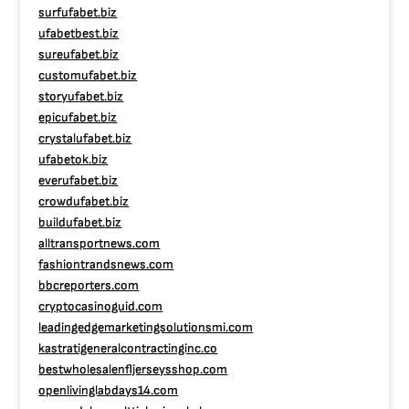
surfufabet.biz
ufabetbest.biz
sureufabet.biz
customufabet.biz
storyufabet.biz
epicufabet.biz
crystalufabet.biz
ufabetok.biz
everufabet.biz
crowdufabet.biz
buildufabet.biz
alltransportnews.com
fashiontrandsnews.com
bbcreporters.com
cryptocasinoguid.com
leadingedgemarketingsolutionsmi.com
kastratigeneralcontractinginc.co
bestwholesalenfljerseysshop.com
openlivinglabdays14.com