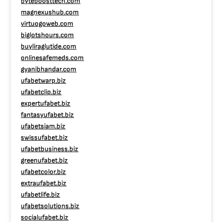
byteboosttech.com
magnexushub.com
virtuogoweb.com
biglotshours.com
buyliraglutide.com
onlinesafemeds.com
gyanibhandar.com
ufabetwarp.biz
ufabetclip.biz
expertufabet.biz
fantasyufabet.biz
ufabetsiam.biz
swissufabet.biz
ufabetbusiness.biz
greenufabet.biz
ufabetcolor.biz
extraufabet.biz
ufabetlife.biz
ufabetsolutions.biz
socialufabet.biz