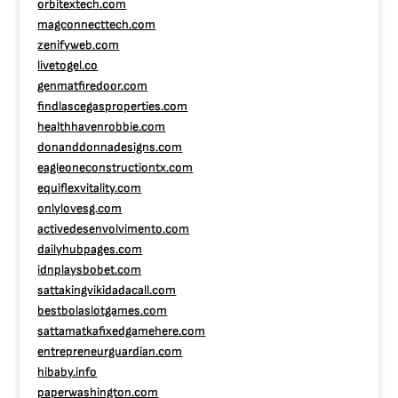
orbitextech.com
magconnecttech.com
zenifyweb.com
livetogel.co
genmatfiredoor.com
findlascegasproperties.com
healthhavenrobbie.com
donanddonnadesigns.com
eagleoneconstructiontx.com
equiflexvitality.com
onlylovesg.com
activedesenvolvimento.com
dailyhubpages.com
idnplaysbobet.com
sattakingvikidadacall.com
bestbolaslotgames.com
sattamatkafixedgamehere.com
entrepreneurguardian.com
hibaby.info
paperwashington.com