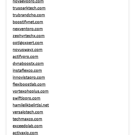
novaevopro.com
trusparktech.com
trubrandzhq.com
boostifynet.com
nexventpro.com
zephyrtechx.com
optigoxpert.com
novuswayz.com
actifypro.com
dynaboostx.com
instaflexco.com
innovistapro.com
flexiboostlab.com
vortexohqplus.com
swiftiopro.com
hamilelikbelirtisi.net
versalotech.com
techmaxco.com
exceedolab.com
activaxio.com