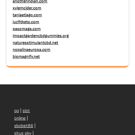
anotherindian.com
xylemcider.com
taniaetiago.com
juzfitketo.com
pasomaga.com
impactgardencbdgummies.org
naturesstimulantcbd.net
nopalinaeuropa.com
biomagnify.net
qq
|
slot
online
|
sbobet88
|
situs pkv
|