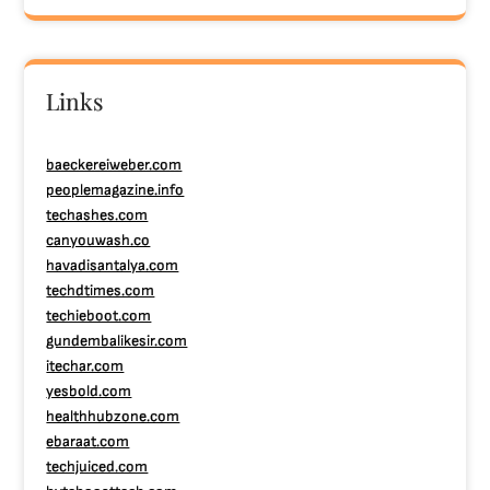
Links
baeckereiweber.com
peoplemagazine.info
techashes.com
canyouwash.co
havadisantalya.com
techdtimes.com
techieboot.com
gundembalikesir.com
itechar.com
yesbold.com
healthhubzone.com
ebaraat.com
techjuiced.com