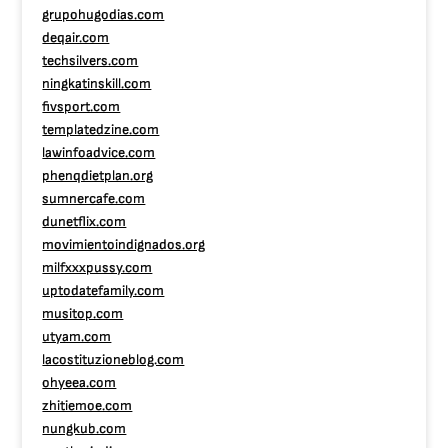
grupohugodias.com
deqair.com
techsilvers.com
ningkatinskill.com
fivsport.com
templatedzine.com
lawinfoadvice.com
phenqdietplan.org
sumnercafe.com
dunetflix.com
movimientoindignados.org
milfxxxpussy.com
uptodatefamily.com
musitop.com
utyam.com
lacostituzioneblog.com
ohyeea.com
zhitiemoe.com
nungkub.com