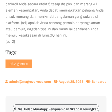
bankroll Anda secara efektif, tetap disiplin, dan merangkul
elemen kesempatan, Anda dapat meningkatkan peluang Anda
untuk menang dan menikmati pengalaman yang sukses di
platform. Jadi, apakah Anda seorang pemain berpengalaman
atau pemula, ingatlah tips ini dan memulai perjalanan Anda
menuju kesuksesan di JurusQQ hari ini.
[ad_2]
Tags:
pkv games
August 25, 2025
Bandarqq
Post
navigation
Sisi Gelap Murahqq: Penipuan dan Skandal Terungkap