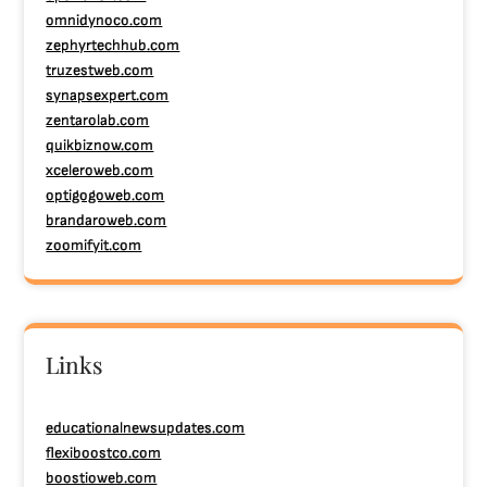
omnidynoco.com
zephyrtechhub.com
truzestweb.com
synapsexpert.com
zentarolab.com
quikbiznow.com
xceleroweb.com
optigogoweb.com
brandaroweb.com
zoomifyit.com
Links
educationalnewsupdates.com
flexiboostco.com
boostioweb.com