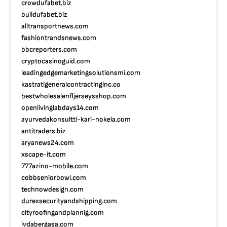
crowdufabet.biz
buildufabet.biz
alltransportnews.com
fashiontrandsnews.com
bbcreporters.com
cryptocasinoguid.com
leadingedgemarketingsolutionsmi.com
kastratigeneralcontractinginc.co
bestwholesalenfljerseysshop.com
openlivinglabdays14.com
ayurvedakonsultti-kari-nokela.com
antitraders.biz
aryanews24.com
xscape-it.com
777azino-mobile.com
cobbseniorbowl.com
technowdesign.com
durexsecurityandshipping.com
cityroofingandplannig.com
ivdabergasa.com