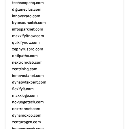
techscopehq.com
digizineplus.com
innovexaro.com
bytesourcelab.com
infosparknet.com
maxxifyitnow.com
quixifynow.com
zephyruspro.com
optipathx.com
nextronixlab.com
zentrixhq.com
innovestanet.com
dynabytexpert.com
flexifyit.com
maxxiogo.com
novusgotech.com
nextronnet.com
dynamoxco.com
zenturogen.com
innovexaweb.com