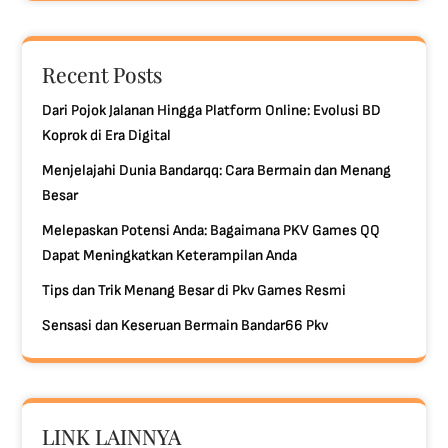
Recent Posts
Dari Pojok Jalanan Hingga Platform Online: Evolusi BD
Koprok di Era Digital
Menjelajahi Dunia Bandarqq: Cara Bermain dan Menang
Besar
Melepaskan Potensi Anda: Bagaimana PKV Games QQ
Dapat Meningkatkan Keterampilan Anda
Tips dan Trik Menang Besar di Pkv Games Resmi
Sensasi dan Keseruan Bermain Bandar66 Pkv
LINK LAINNYA