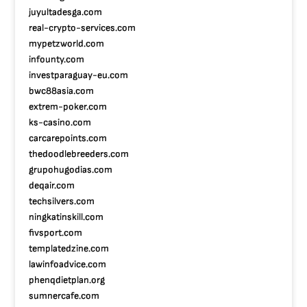
juyultadesga.com
real-crypto-services.com
mypetzworld.com
infounty.com
investparaguay-eu.com
bwc88asia.com
extrem-poker.com
ks-casino.com
carcarepoints.com
thedoodlebreeders.com
grupohugodias.com
deqair.com
techsilvers.com
ningkatinskill.com
fivsport.com
templatedzine.com
lawinfoadvice.com
phenqdietplan.org
sumnercafe.com