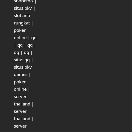
sbobet88
|
situs pkv
|
slot anti
rungkat
|
poker
online
|
qq
|
qq
|
qq
|
qq
|
qq
|
situs qq
|
situs pkv
games
|
poker
online
|
server
thailand
|
server
thailand
|
server