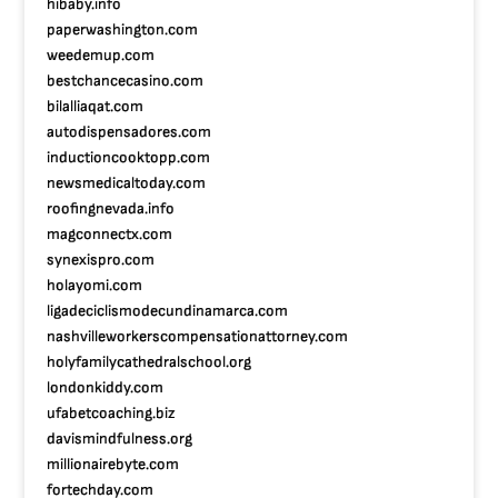
hibaby.info
paperwashington.com
weedemup.com
bestchancecasino.com
bilalliaqat.com
autodispensadores.com
inductioncooktopp.com
newsmedicaltoday.com
roofingnevada.info
magconnectx.com
synexispro.com
holayomi.com
ligadeciclismodecundinamarca.com
nashvilleworkerscompensationattorney.com
holyfamilycathedralschool.org
londonkiddy.com
ufabetcoaching.biz
davismindfulness.org
millionairebyte.com
fortechday.com