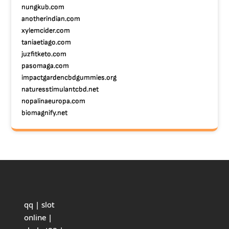
nungkub.com
anotherindian.com
xylemcider.com
taniaetiago.com
juzfitketo.com
pasomaga.com
impactgardencbdgummies.org
naturesstimulantcbd.net
nopalinaeuropa.com
biomagnify.net
qq
|
slot
online
|