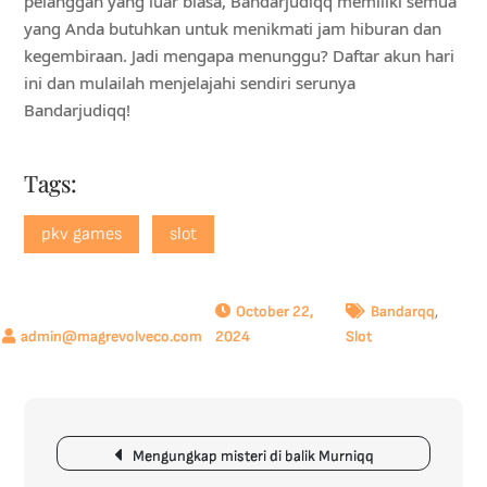
pelanggan yang luar biasa, Bandarjudiqq memiliki semua
yang Anda butuhkan untuk menikmati jam hiburan dan
kegembiraan. Jadi mengapa menunggu? Daftar akun hari
ini dan mulailah menjelajahi sendiri serunya
Bandarjudiqq!
Tags:
pkv games
slot
October 22,
Bandarqq
,
2024
Slot
Post
navigation
Mengungkap misteri di balik Murniqq