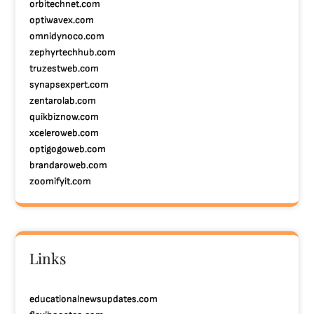
orbitechnet.com
optiwavex.com
omnidynoco.com
zephyrtechhub.com
truzestweb.com
synapsexpert.com
zentarolab.com
quikbiznow.com
xceleroweb.com
optigogoweb.com
brandaroweb.com
zoomifyit.com
Links
educationalnewsupdates.com