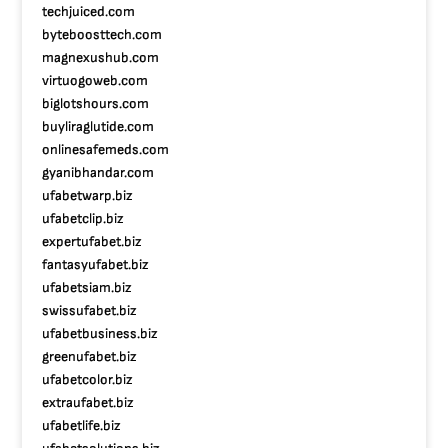
techjuiced.com
byteboosttech.com
magnexushub.com
virtuogoweb.com
biglotshours.com
buyliraglutide.com
onlinesafemeds.com
gyanibhandar.com
ufabetwarp.biz
ufabetclip.biz
expertufabet.biz
fantasyufabet.biz
ufabetsiam.biz
swissufabet.biz
ufabetbusiness.biz
greenufabet.biz
ufabetcolor.biz
extraufabet.biz
ufabetlife.biz