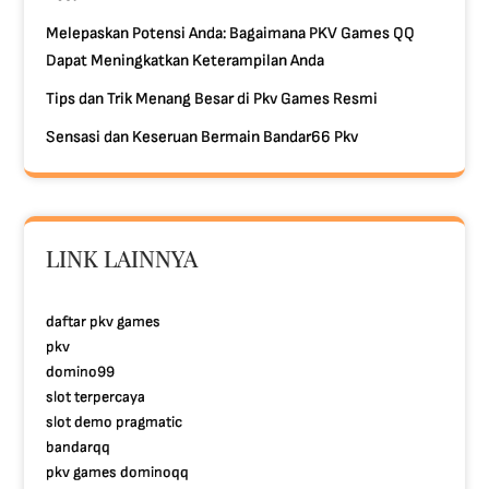
Melepaskan Potensi Anda: Bagaimana PKV Games QQ
Dapat Meningkatkan Keterampilan Anda
Tips dan Trik Menang Besar di Pkv Games Resmi
Sensasi dan Keseruan Bermain Bandar66 Pkv
LINK LAINNYA
daftar pkv games
pkv
domino99
slot terpercaya
slot demo pragmatic
bandarqq
pkv games dominoqq