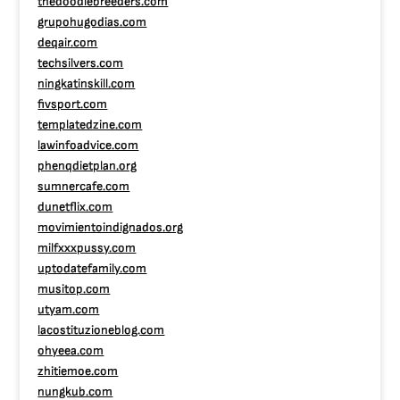
thedoodlebreeders.com
grupohugodias.com
deqair.com
techsilvers.com
ningkatinskill.com
fivsport.com
templatedzine.com
lawinfoadvice.com
phenqdietplan.org
sumnercafe.com
dunetflix.com
movimientoindignados.org
milfxxxpussy.com
uptodatefamily.com
musitop.com
utyam.com
lacostituzioneblog.com
ohyeea.com
zhitiemoe.com
nungkub.com