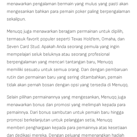
menawarkan pengalaman bermain yang mulus yang pasti akan
mengesankan bahkan para pemain poker paling berpengalaman
sekalipun.
Menuqq juga menawarkan beragam permainan untuk dipilih,
termasuk favorit populer seperti Texas Hold’em, Omaha, dan
Seven Card Stud. Apakah Anda seorang pemula yang ingin
mempelajari seluk beluknya atau seorang profesional
berpengalaman yang mencari tantangan baru, Menuqq
memiliki sesuatu untuk semua orang. Dan dengan pembaruan
rutin dan permainan baru yang sering ditambahkan, pemain
tidak akan pernah bosan dengan opsi yang tersedia di Menuqq.
Selain pilihan permainannya yang mengesankan, Menuqq juga
menawarkan bonus dan promosi yang melimpah kepada para
pemainnya. Dari bonus sambutan untuk pemain baru hingga
promosi berkelanjutan untuk pelanggan setia, Menuqq
memberi penghargaan kepada para pemainnya atas kesetiaan
dan dedikasi mereka. Dengan peluang memenangkan hadiah