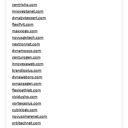
zentrixhq.com
innovestanet.com
dynabytexpert.com
flexifyit.com
maxxiogo.com
novusgotech.com
nextronnet.com
dynamoxco.com
zenturogen.com
innovexaweb.com
brandioplus.com
dynawebpro.com
synapsegen.com
flexipathlab.com
vividushq.com
vortexaplus.com
cubixiogo.com
novuspherenet.com
orbitechnet.com