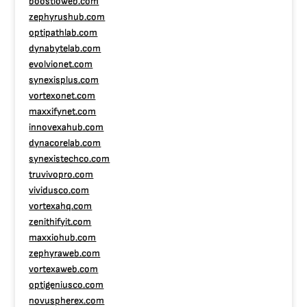
boostioweb.com
zephyrushub.com
optipathlab.com
dynabytelab.com
evolvionet.com
synexisplus.com
vortexonet.com
maxxifynet.com
innovexahub.com
dynacorelab.com
synexistechco.com
truvivopro.com
vividusco.com
vortexahq.com
zenithifyit.com
maxxiohub.com
zephyraweb.com
vortexaweb.com
optigeniusco.com
novuspherex.com