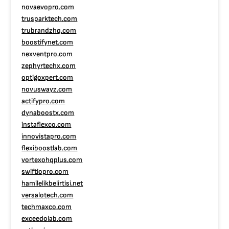
novaevopro.com
trusparktech.com
trubrandzhq.com
boostifynet.com
nexventpro.com
zephyrtechx.com
optigoxpert.com
novuswayz.com
actifypro.com
dynaboostx.com
instaflexco.com
innovistapro.com
flexiboostlab.com
vortexohqplus.com
swiftiopro.com
hamilelikbelirtisi.net
versalotech.com
techmaxco.com
exceedolab.com