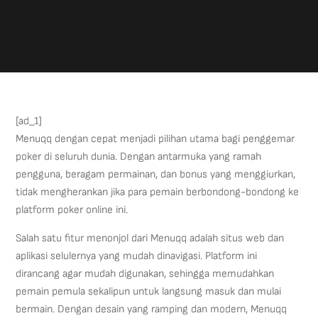
[ad_1]
Menuqq dengan cepat menjadi pilihan utama bagi penggemar
poker di seluruh dunia. Dengan antarmuka yang ramah
pengguna, beragam permainan, dan bonus yang menggiurkan,
tidak mengherankan jika para pemain berbondong-bondong ke
platform poker online ini.
Salah satu fitur menonjol dari Menuqq adalah situs web dan
aplikasi selulernya yang mudah dinavigasi. Platform ini
dirancang agar mudah digunakan, sehingga memudahkan
pemain pemula sekalipun untuk langsung masuk dan mulai
bermain. Dengan desain yang ramping dan modern, Menuqq