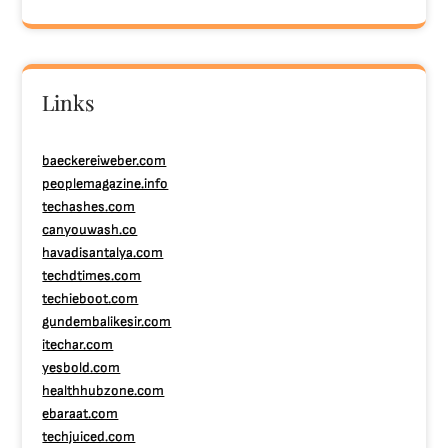
Links
baeckereiweber.com
peoplemagazine.info
techashes.com
canyouwash.co
havadisantalya.com
techdtimes.com
techieboot.com
gundembalikesir.com
itechar.com
yesbold.com
healthhubzone.com
ebaraat.com
techjuiced.com