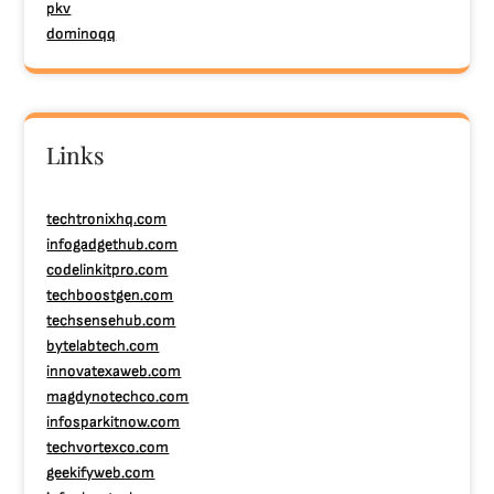
pkv
dominoqq
Links
techtronixhq.com
infogadgethub.com
codelinkitpro.com
techboostgen.com
techsensehub.com
bytelabtech.com
innovatexaweb.com
magdynotechco.com
infosparkitnow.com
techvortexco.com
geekifyweb.com