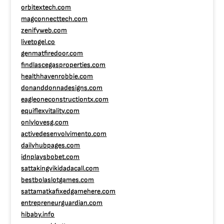
orbitextech.com
magconnecttech.com
zenifyweb.com
livetogel.co
genmatfiredoor.com
findlascegasproperties.com
healthhavenrobbie.com
donanddonnadesigns.com
eagleoneconstructiontx.com
equiflexvitality.com
onlylovesg.com
activedesenvolvimento.com
dailyhubpages.com
idnplaysbobet.com
sattakingvikidadacall.com
bestbolaslotgames.com
sattamatkafixedgamehere.com
entrepreneurguardian.com
hibaby.info