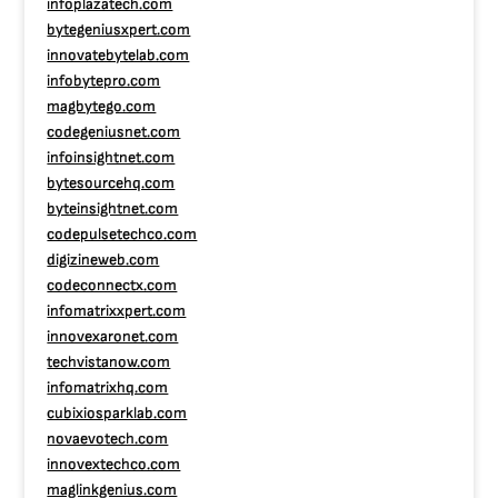
infoplazatech.com
bytegeniusxpert.com
innovatebytelab.com
infobytepro.com
magbytego.com
codegeniusnet.com
infoinsightnet.com
bytesourcehq.com
byteinsightnet.com
codepulsetechco.com
digizineweb.com
codeconnectx.com
infomatrixxpert.com
innovexaronet.com
techvistanow.com
infomatrixhq.com
cubixiosparklab.com
novaevotech.com
innovextechco.com
maglinkgenius.com