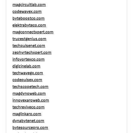
magcircuitlab.com
codewavex.com
byteboostco.com
elektrabyteco.com
magconnectxpert.com
truzestgenius.com
techpulsenet.com
zephyrtechxpert.com
infovortexco.com
digizinelab.com
techwavego.com
codepulsex.com
techscopetech.com
magdynoweb.com
innovexaroweb.com
techreviveco.com
maglinkaro.com
dynabytenet.com
bytesourcepro.com