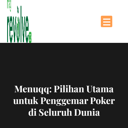
Skip
to
content
Menuqq: Pilihan Utama
untuk Penggemar Poker
di Seluruh Dunia