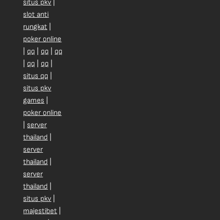
situs pkv
|
slot anti
rungkat
|
poker online
|
qq
|
qq
|
qq
|
qq
|
qq
|
situs qq
|
situs pkv
games
|
poker online
|
server
thailand
|
server
thailand
|
server
thailand
|
situs pkv
|
majestibet
|