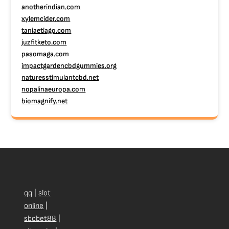
anotherindian.com
xylemcider.com
taniaetiago.com
juzfitketo.com
pasomaga.com
impactgardencbdgummies.org
naturesstimulantcbd.net
nopalinaeuropa.com
biomagnify.net
qq
|
slot
online
|
sbobet88
|