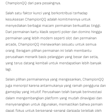
ChampionQQ dari para pesaingnya.
Salah satu faktor kunci yang berkontribusi terhadap
kesuksesan ChampionQQ adalah komitmennya untuk
menyediakan berbagai macam permainan berkualitas tinggi.
Dari permainan kartu klasik seperti poker dan domino hingga
permainan yang lebih modern seperti slot dan permainan
arcade, ChampionQQ menawarkan sesuatu untuk semua
orang. Beragam pilihan permainan ini telah membantu
perusahaan menarik basis pelanggan yang besar dan setia,
yang terus datang kembali untuk mendapatkan lebih banyak
lagi.
Selain pilihan permainannya yang mengesankan, ChampionQQ
juga menonjol karena antarmukanya yang ramah pengguna dan
gameplay yang intuitif. Perusahaan telah banyak berinvestasi
dalam mengembangkan platform yang mudah dinavigasi dan
menyenangkan untuk digunakan, memastikan bahwa pemain
dapat fokus untuk bersenang-senang daripada terjebak oleh