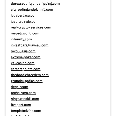
durexsecurityandshipping.com
cityroofingandplannig.com
ivdabergasa.com
juyultadesga.com
real-crypto-services.com
mypetzworld.com
infounty.com
investparaguay-eu.com
bwc88asia.com
extrem-poker.com
ks-casino.com
carcarepoints.com
thedoodlebreeders.com
grupohugodias.com
deqair.com
techsilvers.com
ningkatinskill.com
fivsport.com
templatedzine.com