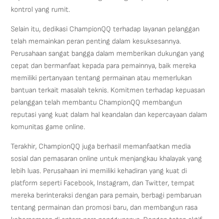
kontrol yang rumit.
Selain itu, dedikasi ChampionQQ terhadap layanan pelanggan
telah memainkan peran penting dalam kesuksesannya.
Perusahaan sangat bangga dalam memberikan dukungan yang
cepat dan bermanfaat kepada para pemainnya, baik mereka
memiliki pertanyaan tentang permainan atau memerlukan
bantuan terkait masalah teknis. Komitmen terhadap kepuasan
pelanggan telah membantu ChampionQQ membangun
reputasi yang kuat dalam hal keandalan dan kepercayaan dalam
komunitas game online.
Terakhir, ChampionQQ juga berhasil memanfaatkan media
sosial dan pemasaran online untuk menjangkau khalayak yang
lebih luas. Perusahaan ini memiliki kehadiran yang kuat di
platform seperti Facebook, Instagram, dan Twitter, tempat
mereka berinteraksi dengan para pemain, berbagi pembaruan
tentang permainan dan promosi baru, dan membangun rasa