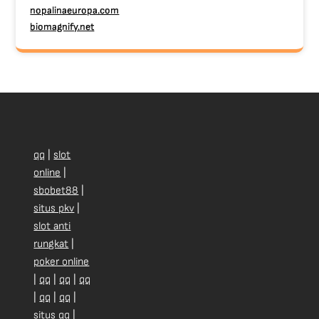
nopalinaeuropa.com
biomagnify.net
qq
|
slot
online
|
sbobet88
|
situs pkv
|
slot anti
rungkat
|
poker online
|
qq
|
qq
|
qq
|
qq
|
qq
|
situs qq
|