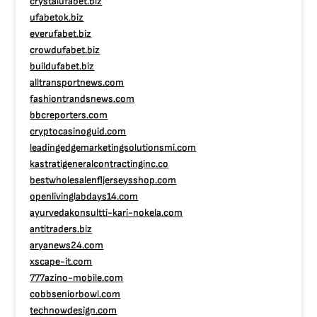
crystalufabet.biz
ufabetok.biz
everufabet.biz
crowdufabet.biz
buildufabet.biz
alltransportnews.com
fashiontrandsnews.com
bbcreporters.com
cryptocasinoguid.com
leadingedgemarketingsolutionsmi.com
kastratigeneralcontractinginc.co
bestwholesalenfljerseysshop.com
openlivinglabdays14.com
ayurvedakonsultti-kari-nokela.com
antitraders.biz
aryanews24.com
xscape-it.com
777azino-mobile.com
cobbseniorbowl.com
technowdesign.com