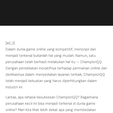
[ad_1]
Dalam dunia game online yang kompetitif, menonjol dan
menjadi terkenal bukanlah hal yang mudah. Namun, satu
perusahaan telah berhasil melakukan hal itu – ChampionQQ.
Dengan pendekatan inovatifnya terhadap permainan online dan
dedikasinya dalam menyediakan layanan terbaik, ChampionQQ
telah menjadi kekuatan yang harus diperhitungkan dalam
industri ini.
Lantas, apa rahasia kesuksesan ChampionQQ? Bagaimana
perusahaan kecil ini bisa menjadi terkenal di dunia game
online? Mari kita lihat lebih dekat apa yang membedakan