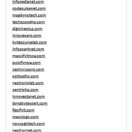
infopedianet.com
codepulsenet.com
magdynotech.com
techscopehq.com
digizineplus.com
innovexaro.com
bytesourcelab.com
infosparknet.com
maxxifyitnow.com
quixifynow.com
zephyruspro.com
optipathx.com
nextronixlab.com
zentrixhq.com
innovestanet.com
dynabytexpert.com
flexifyit.com
maxxiogo.com
novusgotech.com
nextronnet.com