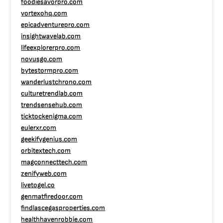
foodiesavorpro.com
vortexohq.com
epicadventurepro.com
insightwavelab.com
lifeexplorerpro.com
novusgo.com
bytestormpro.com
wanderlustchrono.com
culturetrendlab.com
trendsensehub.com
ticktockenigma.com
eulerxr.com
geekifygenius.com
orbitextech.com
magconnecttech.com
zenifyweb.com
livetogel.co
genmatfiredoor.com
findlascegasproperties.com
healthhavenrobbie.com