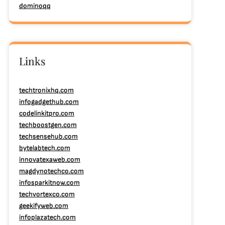
dominoqq
Links
techtronixhq.com
infogadgethub.com
codelinkitpro.com
techboostgen.com
techsensehub.com
bytelabtech.com
innovatexaweb.com
magdynotechco.com
infosparkitnow.com
techvortexco.com
geekifyweb.com
infoplazatech.com