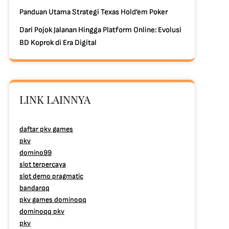
Panduan Utama Strategi Texas Hold’em Poker
Dari Pojok Jalanan Hingga Platform Online: Evolusi
BD Koprok di Era Digital
LINK LAINNYA
daftar pkv games
pkv
domino99
slot terpercaya
slot demo pragmatic
bandarqq
pkv games dominoqq
dominoqq pkv
pkv