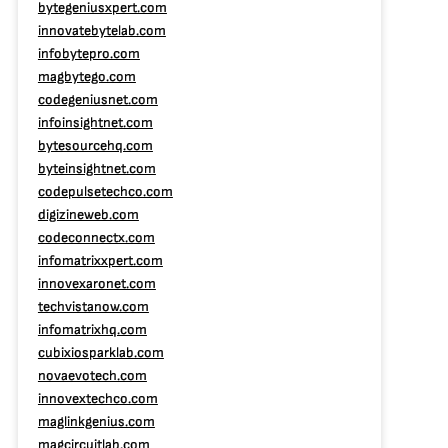
bytegeniusxpert.com
innovatebytelab.com
infobytepro.com
magbytego.com
codegeniusnet.com
infoinsightnet.com
bytesourcehq.com
byteinsightnet.com
codepulsetechco.com
digizineweb.com
codeconnectx.com
infomatrixxpert.com
innovexaronet.com
techvistanow.com
infomatrixhq.com
cubixiosparklab.com
novaevotech.com
innovextechco.com
maglinkgenius.com
magcircuitlab.com