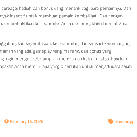
erbagai hadiah dan bonus yang menarik bagi para pemainnya. Dari
banyak insentif untuk membuat pemain kembali lagi. Dan dengan
untuk membuktikan keterampilan Anda dan mengklaim tempat Anda
nggabungkan kegembiraan, keterampilan, dan sensasi kemenangan,
rmainan yang adil, gameplay yang menarik, dan bonus yang
ng ingin menguji keterampilan mereka dan keluar di atas. Rasakan
pakah Anda memiliki apa yang diperlukan untuk menjadi juara sejati.
February 15, 2025
Bandarqq