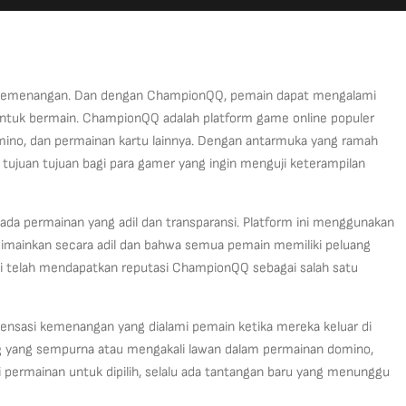
si kemenangan. Dan dengan ChampionQQ, pemain dapat mengalami
ntuk bermain. ChampionQQ adalah platform game online populer
ino, dan permainan kartu lainnya. Dengan antarmuka yang ramah
ujuan tujuan bagi para gamer yang ingin menguji keterampilan
da permainan yang adil dan transparansi. Platform ini menggunakan
mainkan secara adil dan bahwa semua pemain memiliki peluang
i telah mendapatkan reputasi ChampionQQ sebagai salah satu
nsasi kemenangan yang dialami pemain ketika mereka keluar di
g yang sempurna atau mengakali lawan dalam permainan domino,
 permainan untuk dipilih, selalu ada tantangan baru yang menunggu