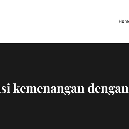
Hom
asi kemenangan deng