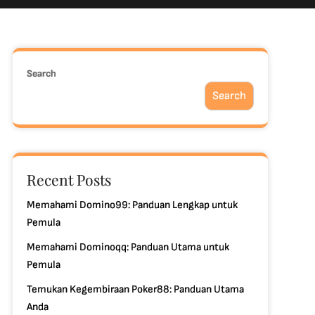
Search
Search
Recent Posts
Memahami Domino99: Panduan Lengkap untuk
Pemula
Memahami Dominoqq: Panduan Utama untuk
Pemula
Temukan Kegembiraan Poker88: Panduan Utama
Anda