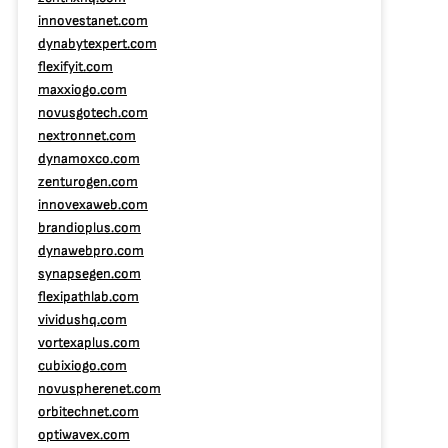
innovestanet.com
dynabytexpert.com
flexifyit.com
maxxiogo.com
novusgotech.com
nextronnet.com
dynamoxco.com
zenturogen.com
innovexaweb.com
brandioplus.com
dynawebpro.com
synapsegen.com
flexipathlab.com
vividushq.com
vortexaplus.com
cubixiogo.com
novuspherenet.com
orbitechnet.com
optiwavex.com