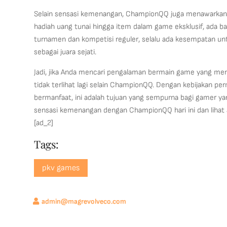
Selain sensasi kemenangan, ChampionQQ juga menawarkan b
hadiah uang tunai hingga item dalam game eksklusif, ada 
turnamen dan kompetisi reguler, selalu ada kesempatan 
sebagai juara sejati.
Jadi, jika Anda mencari pengalaman bermain game yang me
tidak terlihat lagi selain ChampionQQ. Dengan kebijakan pe
bermanfaat, ini adalah tujuan yang sempurna bagi gamer ya
sensasi kemenangan dengan ChampionQQ hari ini dan lihat a
[ad_2]
Tags:
pkv games