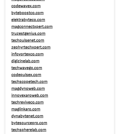
codewavex.com
byteboostco.com
elektrabyteco.com
magconnectxpert.com
truzestgenius.com
techpulsenet.com
zephyrtechxpert.com
infovortexco.com
digizinelab.com
techwavego.com
codepulsex.com
techscopetech.com
magdynoweb.com
innovexaroweb.com
techreviveco.com
maglinkaro.com
dynabytenet.com
bytesourcepro.com
techspherelab.com