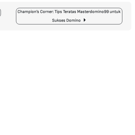
Champion’s Corner: Tips Teratas Masterdomino99 untuk
Sukses Domino