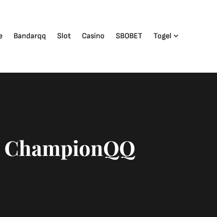
e
Bandarqq
Slot
Casino
SBOBET
Togel
an ChampionQQ