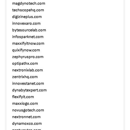
magdynotech.com
techscopehq.com
digizineplus.com
innovexaro.com
bytesourcelab.com
infosparknet.com
maxxifyitnow.com
quixifynow.com
zephyruspro.com
optipathx.com
nextronixlab.com
zentrixhq.com
innovestanet.com
dynabytexpert.com
flexifyit.com
maxxiogo.com
novusgotech.com
nextronnet.com
dynamoxco.com