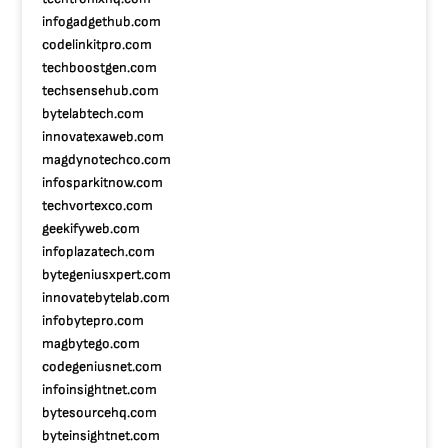
infogadgethub.com
codelinkitpro.com
techboostgen.com
techsensehub.com
bytelabtech.com
innovatexaweb.com
magdynotechco.com
infosparkitnow.com
techvortexco.com
geekifyweb.com
infoplazatech.com
bytegeniusxpert.com
innovatebytelab.com
infobytepro.com
magbytego.com
codegeniusnet.com
infoinsightnet.com
bytesourcehq.com
byteinsightnet.com