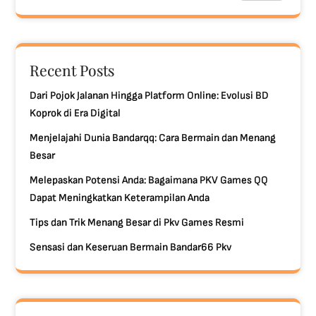
Recent Posts
Dari Pojok Jalanan Hingga Platform Online: Evolusi BD
Koprok di Era Digital
Menjelajahi Dunia Bandarqq: Cara Bermain dan Menang
Besar
Melepaskan Potensi Anda: Bagaimana PKV Games QQ
Dapat Meningkatkan Keterampilan Anda
Tips dan Trik Menang Besar di Pkv Games Resmi
Sensasi dan Keseruan Bermain Bandar66 Pkv