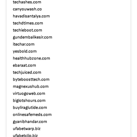
techashes.com
canyouwash.co
havadisantalya.com
techdtimes.com
techieboot.com
gundembalikesir.com
itechar.com
yesbold.com
healthhubzone.com
ebaraat.com
techjuiced.com
byteboosttech.com
magnexushub.com
virtuogoweb.com
biglotshours.com
buyliraglutide.com
onlinesafemeds.com
gyanibhandar.com
ufabetwarp.biz
ufabetclip.biz