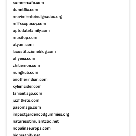
sumnercafe.com
dunetflix.com
movimientoindignados.org
milfxxxpussy.com
uptodatefamily.com
musitop.com
utyam.com
lacostituzioneblog.com
ohyeea.com
zhitiemoe.com
nungkub.com
anotherindian.com
xylemcider.com
taniaetiago.com
juzfitketo.com
pasomaga.com
impactgardencbdgummies.org
naturesstimulantcbd.net
nopalinaeuropa.com
biomagnify.net