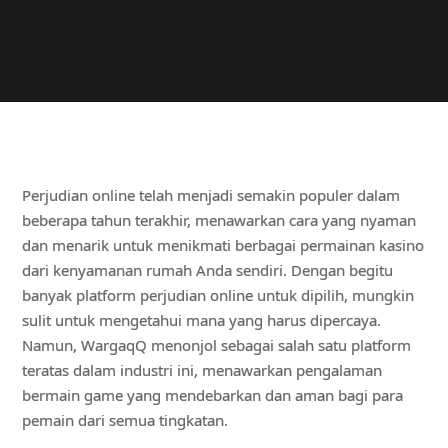
Perjudian online telah menjadi semakin populer dalam
beberapa tahun terakhir, menawarkan cara yang nyaman
dan menarik untuk menikmati berbagai permainan kasino
dari kenyamanan rumah Anda sendiri. Dengan begitu
banyak platform perjudian online untuk dipilih, mungkin
sulit untuk mengetahui mana yang harus dipercaya.
Namun, WargaqQ menonjol sebagai salah satu platform
teratas dalam industri ini, menawarkan pengalaman
bermain game yang mendebarkan dan aman bagi para
pemain dari semua tingkatan.