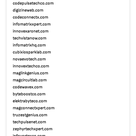
codepulsetechco.com
digizineweb.com
codeconnectx.com
infomatrixxpert.com
innovexaronet.com
techvistanow.com
infomatrixhq.com
cubixiosparklab.com
novaevotech.com
innovextechco.com
maglinkgenius.com
magcircuitlab.com
codewavex.com
byteboostco.com
elektrabyteco.com
magconnectxpert.com
truzestgenius.com
techpulsenet.com
zephyrtechxpert.com
infovortexco.com