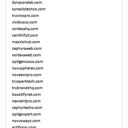
dynacorelab.com
synexistechco.com
truvivopro.com
vividusco.com
vortexahq.com
zenithifyit.com
maxxiohub.com
zephyraweb.com
vortexaweb.com
optigeniusco.com
novuspherex.com
novaevopro.com
trusparktech.com
trubrandzhq.com
boostifynet.com
nexventpro.com
zephyrtechx.com
optigoxpert.com
novuswayz.com
actifypro.com