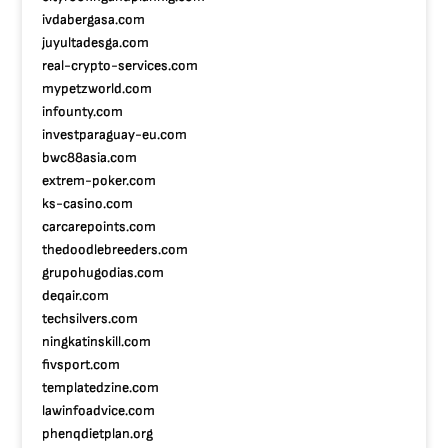
ivdabergasa.com
juyultadesga.com
real-crypto-services.com
mypetzworld.com
infounty.com
investparaguay-eu.com
bwc88asia.com
extrem-poker.com
ks-casino.com
carcarepoints.com
thedoodlebreeders.com
grupohugodias.com
deqair.com
techsilvers.com
ningkatinskill.com
fivsport.com
templatedzine.com
lawinfoadvice.com
phenqdietplan.org