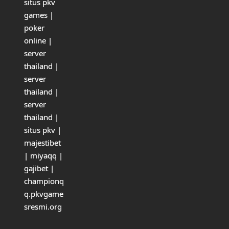
situs pkv
games
|
poker
online
|
server
thailand
|
server
thailand
|
server
thailand
|
situs pkv
|
majestibet
|
miyaqq
|
gajibet
|
championq
q.pkvgame
sresmi.org