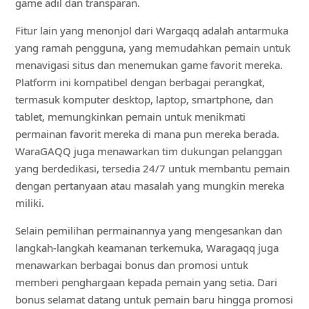
game adil dan transparan.
Fitur lain yang menonjol dari Wargaqq adalah antarmuka
yang ramah pengguna, yang memudahkan pemain untuk
menavigasi situs dan menemukan game favorit mereka.
Platform ini kompatibel dengan berbagai perangkat,
termasuk komputer desktop, laptop, smartphone, dan
tablet, memungkinkan pemain untuk menikmati
permainan favorit mereka di mana pun mereka berada.
WaraGAQQ juga menawarkan tim dukungan pelanggan
yang berdedikasi, tersedia 24/7 untuk membantu pemain
dengan pertanyaan atau masalah yang mungkin mereka
miliki.
Selain pemilihan permainannya yang mengesankan dan
langkah-langkah keamanan terkemuka, Waragaqq juga
menawarkan berbagai bonus dan promosi untuk
memberi penghargaan kepada pemain yang setia. Dari
bonus selamat datang untuk pemain baru hingga promosi