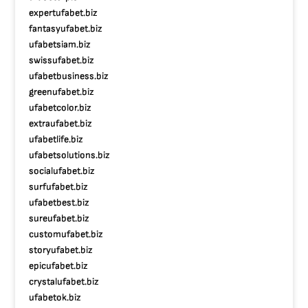
expertufabet.biz
fantasyufabet.biz
ufabetsiam.biz
swissufabet.biz
ufabetbusiness.biz
greenufabet.biz
ufabetcolor.biz
extraufabet.biz
ufabetlife.biz
ufabetsolutions.biz
socialufabet.biz
surfufabet.biz
ufabetbest.biz
sureufabet.biz
customufabet.biz
storyufabet.biz
epicufabet.biz
crystalufabet.biz
ufabetok.biz