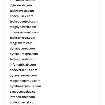
digizinelab.com
techwavego.com
codepulsex.com
techscopetech.com
magdynoweb.com
innovexaroweb.com
techreviveco.com
maglinkaro.com
dynabytenet.com
bytesourcepro.com
techspherelab.com
infomatrixlab.com
codeversehub.com
byteverseweb.com
magconnecthub.com
byteboostgenius.com
synapsegoplus.com
infopedianet.com
codepulsenet.com