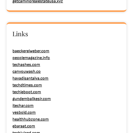
getcaminorealestateusa.xyz
Links
baeckereiweber.com
peoplemagazine.info
techashes.com
canyouwash.co
havadisantalya.com
techdtimes.com
techieboot.com
gundembalikesir.com
itechar.com
yesbold.com
healthhubzone.com
ebaraat.com
techjuiced.com