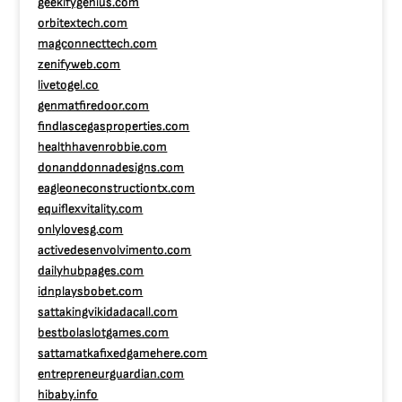
geekifygenius.com
orbitextech.com
magconnecttech.com
zenifyweb.com
livetogel.co
genmatfiredoor.com
findlascegasproperties.com
healthhavenrobbie.com
donanddonnadesigns.com
eagleoneconstructiontx.com
equiflexvitality.com
onlylovesg.com
activedesenvolvimento.com
dailyhubpages.com
idnplaysbobet.com
sattakingvikidadacall.com
bestbolaslotgames.com
sattamatkafixedgamehere.com
entrepreneurguardian.com
hibaby.info