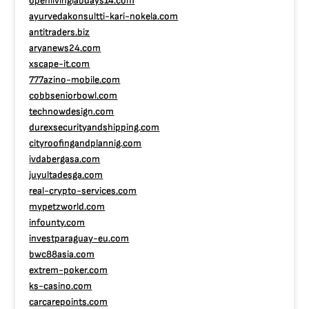
openlivinglabdays14.com
ayurvedakonsultti-kari-nokela.com
antitraders.biz
aryanews24.com
xscape-it.com
777azino-mobile.com
cobbseniorbowl.com
technowdesign.com
durexsecurityandshipping.com
cityroofingandplannig.com
ivdabergasa.com
juyultadesga.com
real-crypto-services.com
mypetzworld.com
infounty.com
investparaguay-eu.com
bwc88asia.com
extrem-poker.com
ks-casino.com
carcarepoints.com