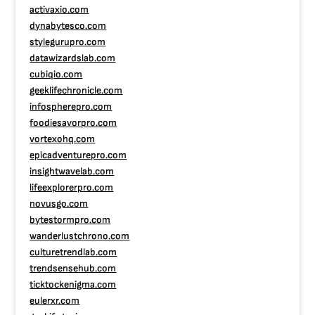
activaxio.com
dynabytesco.com
stylegurupro.com
datawizardslab.com
cubiqio.com
geeklifechronicle.com
infospherepro.com
foodiesavorpro.com
vortexohq.com
epicadventurepro.com
insightwavelab.com
lifeexplorerpro.com
novusgo.com
bytestormpro.com
wanderlustchrono.com
culturetrendlab.com
trendsensehub.com
ticktockenigma.com
eulerxr.com