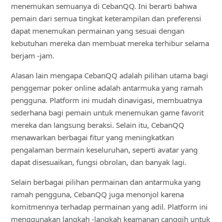
menemukan semuanya di CebanQQ. Ini berarti bahwa
pemain dari semua tingkat keterampilan dan preferensi
dapat menemukan permainan yang sesuai dengan
kebutuhan mereka dan membuat mereka terhibur selama
berjam -jam.
Alasan lain mengapa CebanQQ adalah pilihan utama bagi
penggemar poker online adalah antarmuka yang ramah
pengguna. Platform ini mudah dinavigasi, membuatnya
sederhana bagi pemain untuk menemukan game favorit
mereka dan langsung beraksi. Selain itu, CebanQQ
menawarkan berbagai fitur yang meningkatkan
pengalaman bermain keseluruhan, seperti avatar yang
dapat disesuaikan, fungsi obrolan, dan banyak lagi.
Selain berbagai pilihan permainan dan antarmuka yang
ramah pengguna, CebanQQ juga menonjol karena
komitmennya terhadap permainan yang adil. Platform ini
menggunakan langkah -langkah keamanan canggih untuk