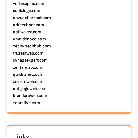
vortexaplus.com
cubixiogo.com
novuspherenet.com
orbitechnet.com
optiwavex.com
omnidynoco.com
zephyrtechhub.com
truzestweb.com
synapsexpert.com
zentarolab.com
quikbiznow.com
xceleroweb.com
optigogoweb.com
brandaroweb.com
zoomifyit.com
Links