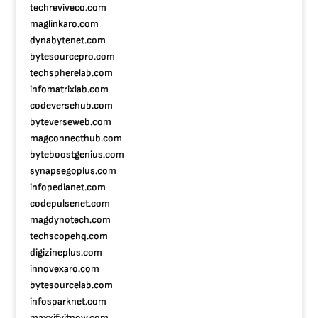
techreviveco.com
maglinkaro.com
dynabytenet.com
bytesourcepro.com
techspherelab.com
infomatrixlab.com
codeversehub.com
byteverseweb.com
magconnecthub.com
byteboostgenius.com
synapsegoplus.com
infopedianet.com
codepulsenet.com
magdynotech.com
techscopehq.com
digizineplus.com
innovexaro.com
bytesourcelab.com
infosparknet.com
maxxifyitnow.com