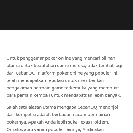
Untuk penggemar poker online yang mencari pilihan
utama untuk kebutuhan game mereka, tidak terlihat lagi
dari CebanQQ. Platform poker online yang populer ini
telah mendapatkan reputasi untuk memberikan
pengalaman bermain game terkemuka yang membuat
para pemain kembali untuk mendapatkan lebih banyak.
Salah satu alasan utama mengapa CebanQQ menonjol
dari kompetisi adalah berbagai macam permainan
pokernya. Apakah Anda lebih suka Texas Hold’em,
Omaha, atau varian populer lainnya, Anda akan