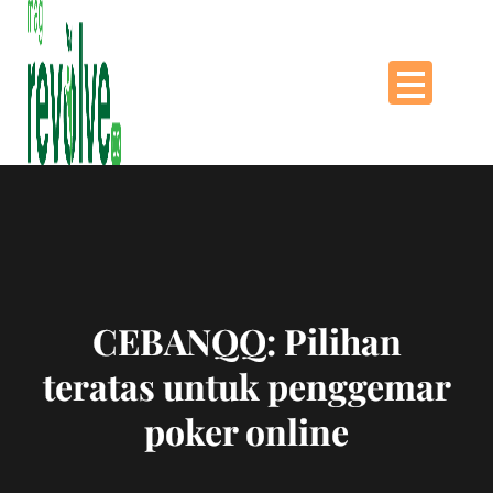
Skip
to
content
CEBANQQ: Pilihan
teratas untuk penggemar
poker online