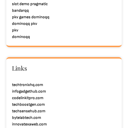
slot demo pragmatic
bandarqq
pkv games dominoqq
dominoqq pkv
pkv
dominoqq
Links
techtronixhq.com
infogadgethub.com
codelinkitpro.com
techboostgen.com
techsensehub.com
bytelabtech.com
innovatexaweb.com