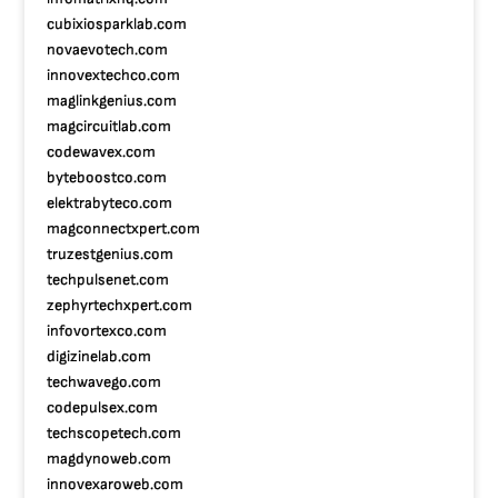
cubixiosparklab.com
novaevotech.com
innovextechco.com
maglinkgenius.com
magcircuitlab.com
codewavex.com
byteboostco.com
elektrabyteco.com
magconnectxpert.com
truzestgenius.com
techpulsenet.com
zephyrtechxpert.com
infovortexco.com
digizinelab.com
techwavego.com
codepulsex.com
techscopetech.com
magdynoweb.com
innovexaroweb.com