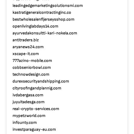
leadingedgemarketingsolutionsmi.com
kastratigeneralcontractinginc.co
bestwholesalenfljerseysshop.com
openlivinglabdays14.com
ayurvedakonsultti-kari-nokela.com
antitraders.biz
aryanews24.com
xscape-it.com
777azino-mobile.com
cobbseniorbowl.com
technowdesign.com
durexsecurityandshipping.com
cityroofingandplannig.com
ivdabergasa.com
juyultadesga.com
real-crypto-services.com
mypetzworld.com
infounty.com
investparaguay-eu.com