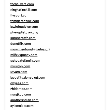
techsilvers.com
ningkatinskill.com
fivsport.com
templatedzine.com
lawinfoadvice.com
phenqdietplan.org
sumnercafe.com
dunetflix.com
movimientoindignados.org
milfxxxpussy.com
uptodatefamily.com
musitop.com
utyam.com
lacostituzioneblog.com
ohyeea.com
zhitiemoe.com
nungkub.com
anotherindian.com
xylemcider.com