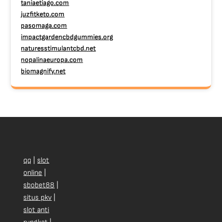
taniaetiago.com
juzfitketo.com
pasomaga.com
impactgardencbdgummies.org
naturesstimulantcbd.net
nopalinaeuropa.com
biomagnify.net
qq
|
slot
online
|
sbobet88
|
situs pkv
|
slot anti