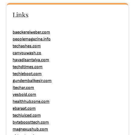
Links
baeckereiweber.com
peoplemagazine.info
techashes.com
canyouwash.co
havadisantalya.com
techdtimes.com
techieboot.com
gundembalikesir.com
itechar.com
yesbold.com
healthhubzone.com
ebaraat.com
techjuiced.com
byteboosttech.com
magnexushub.com