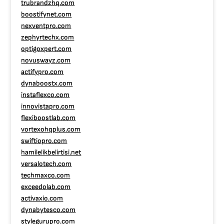
trubrandzhq.com
boostifynet.com
nexventpro.com
zephyrtechx.com
optigoxpert.com
novuswayz.com
actifypro.com
dynaboostx.com
instaflexco.com
innovistapro.com
flexiboostlab.com
vortexohqplus.com
swiftiopro.com
hamilelikbelirtisi.net
versalotech.com
techmaxco.com
exceedolab.com
activaxio.com
dynabytesco.com
stylegurupro.com