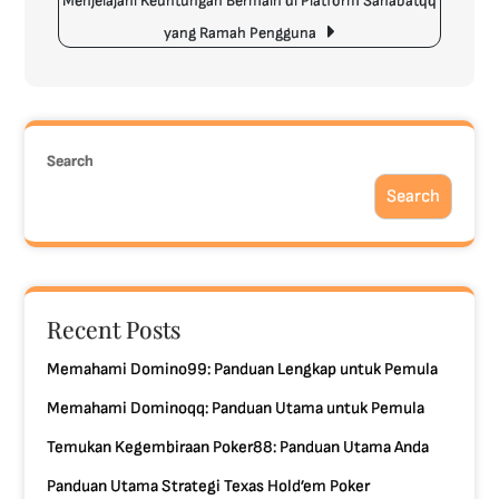
Menjelajahi Keuntungan Bermain di Platform Sahabatqq
yang Ramah Pengguna
Search
Search
Recent Posts
Memahami Domino99: Panduan Lengkap untuk Pemula
Memahami Dominoqq: Panduan Utama untuk Pemula
Temukan Kegembiraan Poker88: Panduan Utama Anda
Panduan Utama Strategi Texas Hold’em Poker