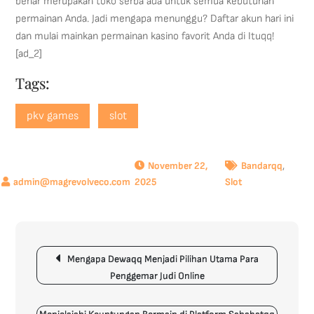
benar merupakan toko serba ada untuk semua kebutuhan
permainan Anda. Jadi mengapa menunggu? Daftar akun hari ini
dan mulai mainkan permainan kasino favorit Anda di Ituqq!
[ad_2]
Tags:
pkv games
slot
November 22,
Bandarqq
,
2025
Slot
Post
navigation
Mengapa Dewaqq Menjadi Pilihan Utama Para
Penggemar Judi Online