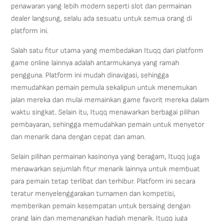
penawaran yang lebih modern seperti slot dan permainan
dealer langsung, selalu ada sesuatu untuk semua orang di
platform ini.
Salah satu fitur utama yang membedakan Ituqq dari platform
game online lainnya adalah antarmukanya yang ramah
pengguna. Platform ini mudah dinavigasi, sehingga
memudahkan pemain pemula sekalipun untuk menemukan
jalan mereka dan mulai memainkan game favorit mereka dalam
waktu singkat. Selain itu, Ituqq menawarkan berbagai pilihan
pembayaran, sehingga memudahkan pemain untuk menyetor
dan menarik dana dengan cepat dan aman.
Selain pilihan permainan kasinonya yang beragam, Ituqq juga
menawarkan sejumlah fitur menarik lainnya untuk membuat
para pemain tetap terlibat dan terhibur. Platform ini secara
teratur menyelenggarakan turnamen dan kompetisi,
memberikan pemain kesempatan untuk bersaing dengan
orang lain dan memenangkan hadiah menarik. Ituqq juga