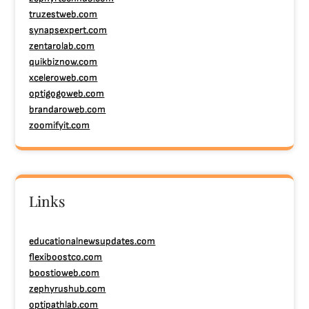
truzestweb.com
synapsexpert.com
zentarolab.com
quikbiznow.com
xceleroweb.com
optigogoweb.com
brandaroweb.com
zoomifyit.com
Links
educationalnewsupdates.com
flexiboostco.com
boostioweb.com
zephyrushub.com
optipathlab.com