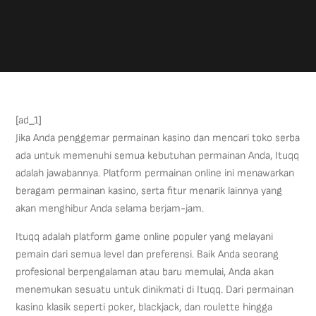
[ad_1]
Jika Anda penggemar permainan kasino dan mencari toko serba
ada untuk memenuhi semua kebutuhan permainan Anda, Ituqq
adalah jawabannya. Platform permainan online ini menawarkan
beragam permainan kasino, serta fitur menarik lainnya yang
akan menghibur Anda selama berjam-jam.
Ituqq adalah platform game online populer yang melayani
pemain dari semua level dan preferensi. Baik Anda seorang
profesional berpengalaman atau baru memulai, Anda akan
menemukan sesuatu untuk dinikmati di Ituqq. Dari permainan
kasino klasik seperti poker, blackjack, dan roulette hingga