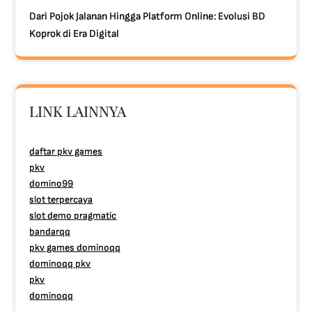
Dari Pojok Jalanan Hingga Platform Online: Evolusi BD
Koprok di Era Digital
LINK LAINNYA
daftar pkv games
pkv
domino99
slot terpercaya
slot demo pragmatic
bandarqq
pkv games dominoqq
dominoqq pkv
pkv
dominoqq