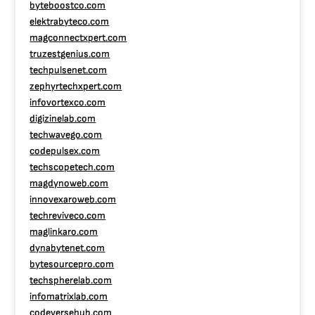
byteboostco.com
elektrabyteco.com
magconnectxpert.com
truzestgenius.com
techpulsenet.com
zephyrtechxpert.com
infovortexco.com
digizinelab.com
techwavego.com
codepulsex.com
techscopetech.com
magdynoweb.com
innovexaroweb.com
techreviveco.com
maglinkaro.com
dynabytenet.com
bytesourcepro.com
techspherelab.com
infomatrixlab.com
codeversehub.com