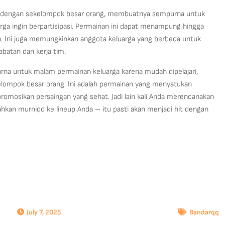
an dengan sekelompok besar orang, membuatnya sempurna untuk
ga ingin berpartisipasi. Permainan ini dapat menampung hingga
an. Ini juga memungkinkan anggota keluarga yang berbeda untuk
batan dan kerja tim.
na untuk malam permainan keluarga karena mudah dipelajari,
elompok besar orang. Ini adalah permainan yang menyatukan
romosikan persaingan yang sehat. Jadi lain kali Anda merencanakan
an murniqq ke lineup Anda – itu pasti akan menjadi hit dengan
July 7, 2025
Bandarqq