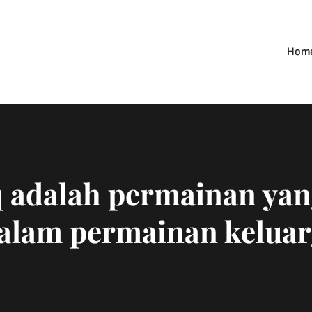
Hom
 adalah permainan yan
alam permainan keluar