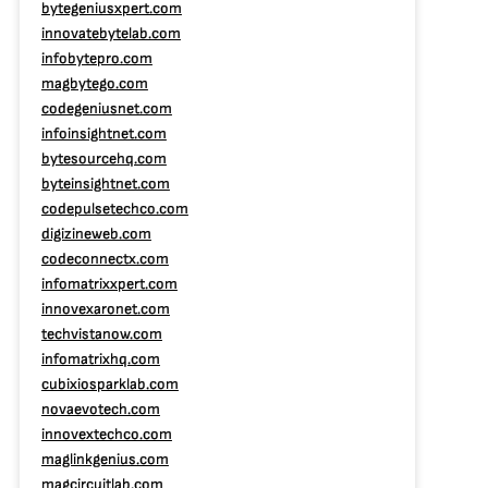
bytegeniusxpert.com
innovatebytelab.com
infobytepro.com
magbytego.com
codegeniusnet.com
infoinsightnet.com
bytesourcehq.com
byteinsightnet.com
codepulsetechco.com
digizineweb.com
codeconnectx.com
infomatrixxpert.com
innovexaronet.com
techvistanow.com
infomatrixhq.com
cubixiosparklab.com
novaevotech.com
innovextechco.com
maglinkgenius.com
magcircuitlab.com