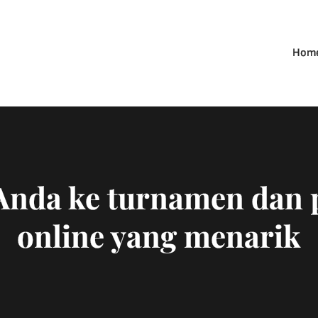
Hom
Anda ke turnamen dan
online yang menarik