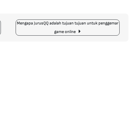
Mengapa JurusQQ adalah tujuan tujuan untuk penggemar
game online