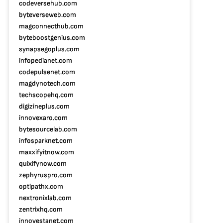
codeversehub.com
byteverseweb.com
magconnecthub.com
byteboostgenius.com
synapsegoplus.com
infopedianet.com
codepulsenet.com
magdynotech.com
techscopehq.com
digizineplus.com
innovexaro.com
bytesourcelab.com
infosparknet.com
maxxifyitnow.com
quixifynow.com
zephyruspro.com
optipathx.com
nextronixlab.com
zentrixhq.com
innovestanet.com