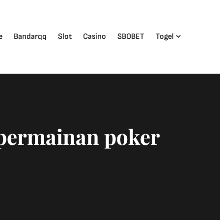
e
Bandarqq
Slot
Casino
SBOBET
Togel
 permainan poker