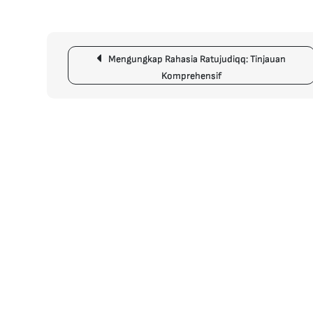
Post
Mengungkap Rahasia Ratujudiqq: Tinjauan
navigation
Komprehensif