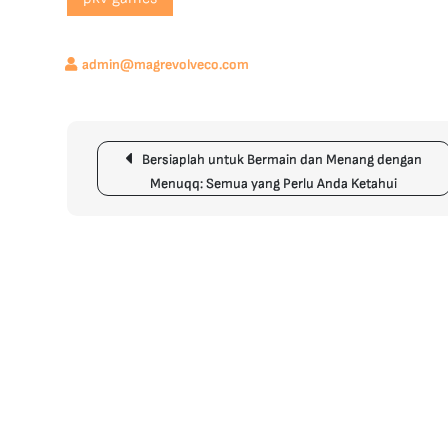
Post
Bersiaplah untuk Bermain dan Menang dengan
navigation
Menuqq: Semua yang Perlu Anda Ketahui