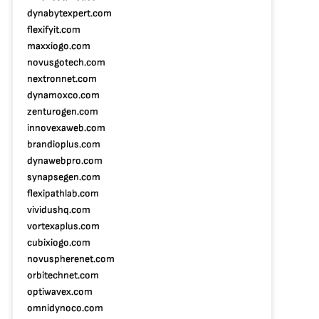
dynabytexpert.com
flexifyit.com
maxxiogo.com
novusgotech.com
nextronnet.com
dynamoxco.com
zenturogen.com
innovexaweb.com
brandioplus.com
dynawebpro.com
synapsegen.com
flexipathlab.com
vividushq.com
vortexaplus.com
cubixiogo.com
novuspherenet.com
orbitechnet.com
optiwavex.com
omnidynoco.com