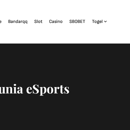
e
Bandarqq
Slot
Casino
SBOBET
Togel
nia eSports