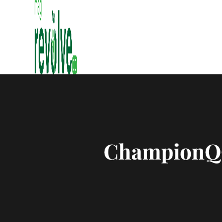
Skip
to
content
ChampionQQ