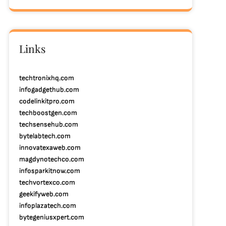
Links
techtronixhq.com
infogadgethub.com
codelinkitpro.com
techboostgen.com
techsensehub.com
bytelabtech.com
innovatexaweb.com
magdynotechco.com
infosparkitnow.com
techvortexco.com
geekifyweb.com
infoplazatech.com
bytegeniusxpert.com