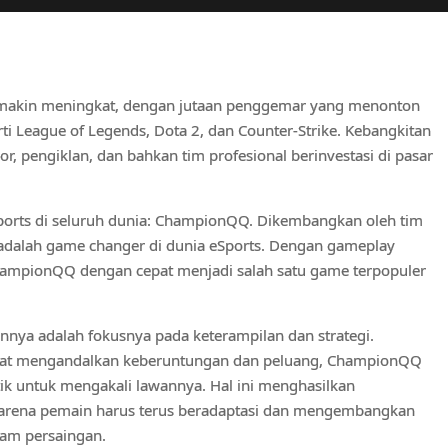
 semakin meningkat, dengan jutaan penggemar yang menonton
i League of Legends, Dota 2, dan Counter-Strike. Kebangkitan
r, pengiklan, dan bahkan tim profesional berinvestasi di pasar
orts di seluruh dunia: ChampionQQ. Dikembangkan oleh tim
adalah game changer di dunia eSports. Dengan gameplay
ChampionQQ dengan cepat menjadi salah satu game terpopuler
ya adalah fokusnya pada keterampilan dan strategi.
ngat mengandalkan keberuntungan dan peluang, ChampionQQ
 untuk mengakali lawannya. Hal ini menghasilkan
arena pemain harus terus beradaptasi dan mengembangkan
lam persaingan.